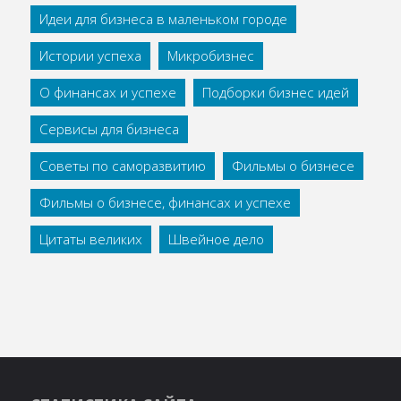
Идеи для бизнеса в маленьком городе
Истории успеха
Микробизнес
О финансах и успехе
Подборки бизнес идей
Сервисы для бизнеса
Советы по саморазвитию
Фильмы о бизнесе
Фильмы о бизнесе, финансах и успехе
Цитаты великих
Швейное дело