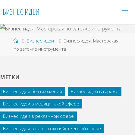
Перейти
БИЗНЕС ИДЕИ
к
содержимому
Главная
Бизнес идеи
Бизнес-идея: Мастерская
по заточке инструмента
МЕТКИ
Бизнес идеи без вложений
Бизнес идеи в гараже
Бизнес идеи в медицинской сфере
Бизнес идеи в рекламной сфере
Бизнес идеи в сельскохозяйственной сфере