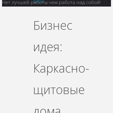
идеи
Вернуться
Нет лучшей работы чем работа над собой!
наверх
Бизнес
идея:
Каркасно-
щитовые
дома