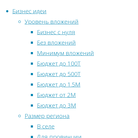
Бизнес идеи
Уровень вложений
Перейти
Бизнес с нуля
к
Главная
Бизнес
Без вложений
Статистика
содержимому
идеи
Метки
Минимум вложений
сайта
Бизнес
Бюджет до 100Т
Бизнес
идея:
Онлайн-
Бюджет до 500Т
идеи
Каркасно-
посетители:
1
Бюджет до 1.5М
без
щитовые
Просмотры
Бюджет от 2М
вложений
дома
сегодня:
10
Бюджет до 3М
Бизнес
Посетителей
Размер региона
идеи
сегодня:
10
В селе
в
Просмотры
Для провинции