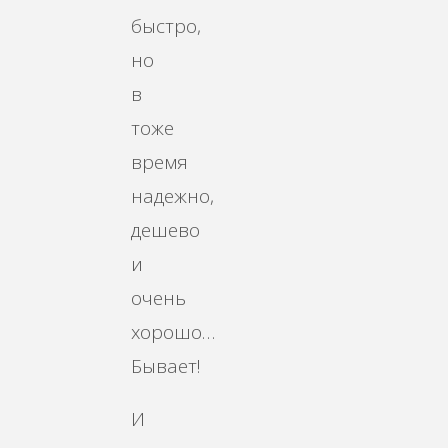
быстро,
но
в
тоже
время
надежно,
дешево
и
очень
хорошо…
Бывает!
И