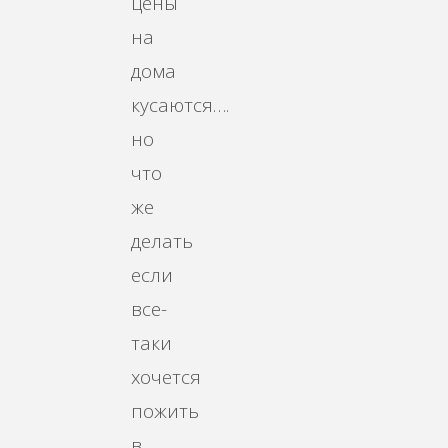
цены
на
дома
кусаются….
но
что
же
делать
если
все-
таки
хочется
пожить
в