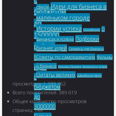
Идеи для бизнеса в
сфере
бюджетом
маленьком городе
до
Истории успеха
О
Микробизнес
1500000
Подборки
финансах и успехе
рублей
бизнес идей
Сервисы для бизнеса
Бизнес
Советы по саморазвитию
Фильмы
о бизнесе
идеи
Фильмы о бизнесе, финансах и успехе
Цитаты великих
с
Швейное дело
просмотров:
1 299 362
бюджетом
Всего посетителей:
389 619
до
Общее количество просмотров
3000000
страниц:
144