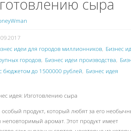
зготовлению сыра
oneyWman
.09.2017
знес идеи для городов миллионников
,
Бизнес и
рупных городов
,
Бизнес идеи производства
,
Биз
с бюджетом до 1500000 рублей
,
Бизнес идея
 особый продукт, который любят за его необыч
и неповторимый аромат. Этот продукт имеет
ство самых разных сортов, некоторые из котор