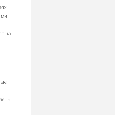
иях
ыми
ос на
ные
влечь