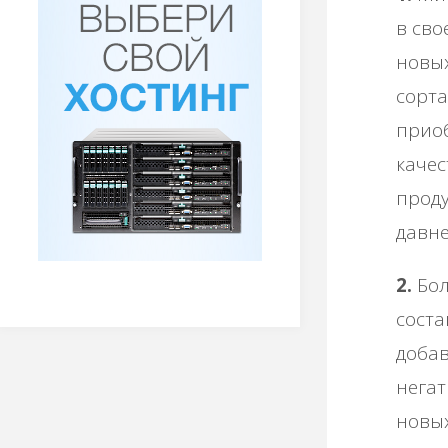
в сво
новы
сорта
приоб
качес
проду
давне
2.
Бол
соста
добав
негат
новых