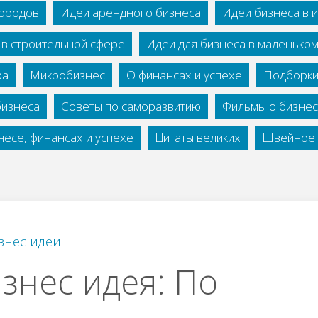
городов
Идеи арендного бизнеса
Идеи бизнеса в 
 в строительной сфере
Идеи для бизнеса в маленько
ха
Микробизнес
О финансах и успехе
Подборки
бизнеса
Советы по саморазвитию
Фильмы о бизне
есе, финансах и успехе
Цитаты великих
Швейное 
знес идеи
знес идея: По