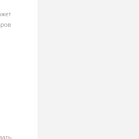
ожет
оров
вать