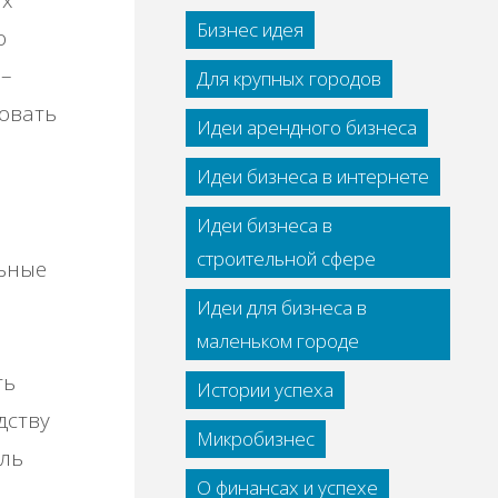
Бизнес идея
о
 –
Для крупных городов
овать
Идеи арендного бизнеса
Идеи бизнеса в интернете
Идеи бизнеса в
строительной сфере
льные
Идеи для бизнеса в
маленьком городе
ть
Истории успеха
дству
Микробизнес
ль
О финансах и успехе