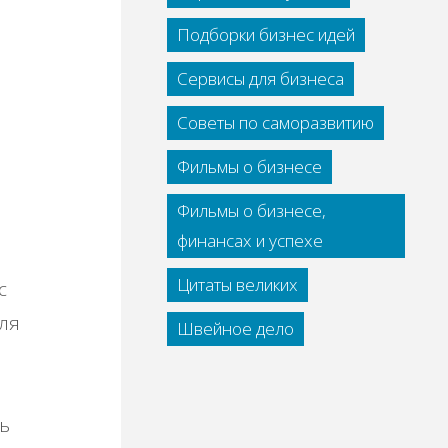
Подборки бизнес идей
Сервисы для бизнеса
Советы по саморазвитию
Фильмы о бизнесе
Фильмы о бизнесе,
финансах и успехе
Цитаты великих
с
ля
Швейное дело
ь