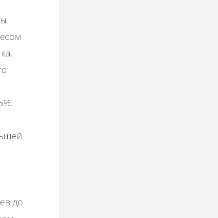
цы
весом
ка.
то
5%.
льшей
ев до