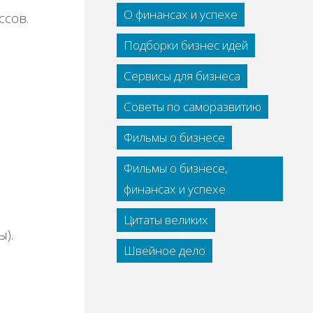
О финансах и успехе
ссов.
Подборки бизнес идей
Сервисы для бизнеса
Советы по саморазвитию
Фильмы о бизнесе
Фильмы о бизнесе,
финансах и успехе
Цитаты великих
).
Швейное дело