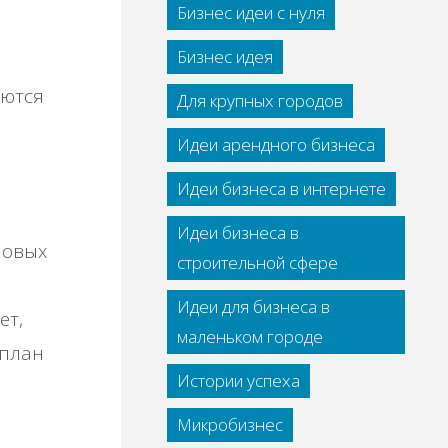
Бизнес идеи с нуля
Бизнес идея
аются
Для крупных городов
Идеи арендного бизнеса
Идеи бизнеса в интернете
Идеи бизнеса в
новых
строительной сфере
Идеи для бизнеса в
ет,
маленьком городе
 план
Истории успеха
Микробизнес