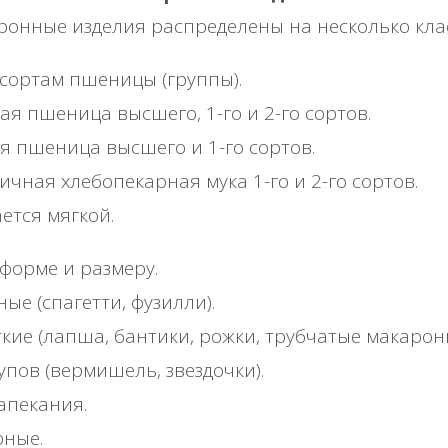
онные изделия распределены на несколько кла
сортам пшеницы (группы).
ая пшеница высшего, 1-го и 2-го сортов.
я пшеница высшего и 1-го сортов.
чная хлебопекарная мука 1-го и 2-го сортов.
ется мягкой.
форме и размеру.
ые (спагетти, фузилли).
кие (лапша, бантики, рожки, трубчатые макароны
упов (вермишель, звездочки).
апекания.
рные.