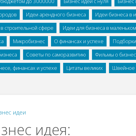
с бюджетом до 3000000
Бизнес идеи с нуля
Бизнес 
городов
Идеи арендного бизнеса
Идеи бизнеса в 
 в строительной сфере
Идеи для бизнеса в маленько
ха
Микробизнес
О финансах и успехе
Подборки
бизнеса
Советы по саморазвитию
Фильмы о бизне
есе, финансах и успехе
Цитаты великих
Швейное 
знес идеи
знес идея: