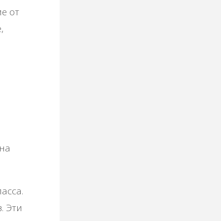
е от
,
ь
 на
асса.
. Эти