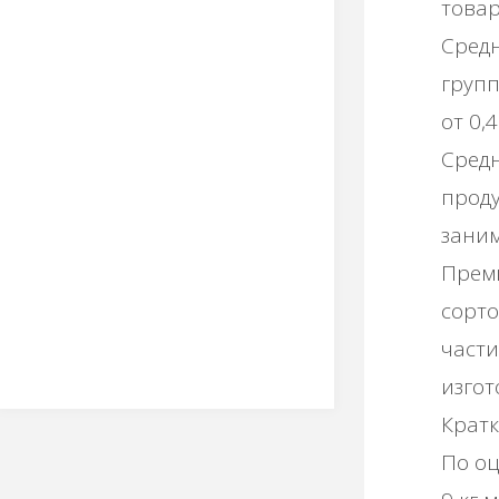
товар
Сред
групп
от 0,
Средн
проду
заним
Прем
сорто
части
изгот
Кратк
По оц