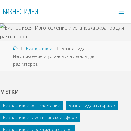
Перейти
БИЗНЕС ИДЕИ
к
содержимому
Главная
Бизнес идеи
Бизнес идея:
Изготовление и установка экранов для
радиаторов
МЕТКИ
Бизнес идеи без вложений
Бизнес идеи в гараже
Бизнес идеи в медицинской сфере
Бизнес идеи в рекламной сфере