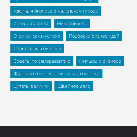
Идеи для бизнеса в маленьком городе
Истории успеха
Микробизнес
О финансах и успехе
Подборки бизнес идей
Сервисы для бизнеса
Советы по саморазвитию
Фильмы о бизнесе
Фильмы о бизнесе, финансах и успехе
Цитаты великих
Швейное дело