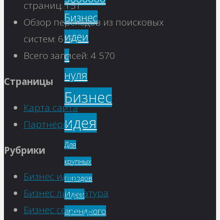
страниц:
151
Бизнес
Обзор переходов из поисковых
идеи
систем:
618
с
Всего записей:
4 570
нуля
Страницы
Бизнес
Карта сайта
идея
Партнёрки
Для
Рубрики
крупных
Бизнес идеи
городов
Бизнес литература
Идеи
Бизнес сервисы
арендного