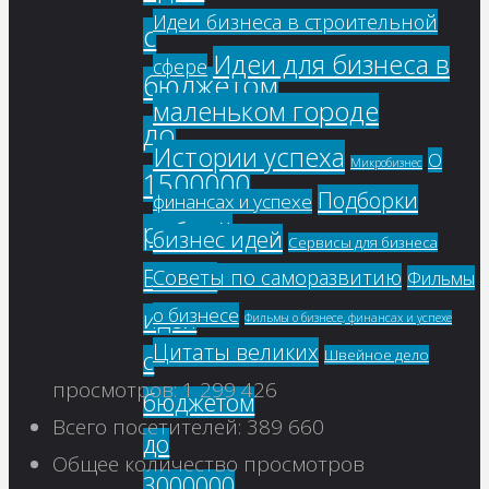
Идеи бизнеса в строительной
с
Идеи для бизнеса в
сфере
бюджетом
маленьком городе
до
Истории успеха
О
Микробизнес
1500000
Подборки
финансах и успехе
рублей
бизнес идей
Сервисы для бизнеса
Бизнес
Советы по саморазвитию
Фильмы
о бизнесе
идеи
Фильмы о бизнесе, финансах и успехе
Цитаты великих
с
Швейное дело
просмотров:
1 299 426
бюджетом
Всего посетителей:
389 660
до
Общее количество просмотров
3000000