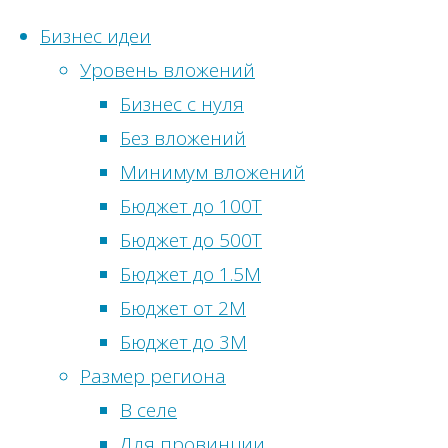
Бизнес идеи
Уровень вложений
Перейти
Бизнес с нуля
к
Без вложений
содержимому
Главная
Бизнес
Минимум вложений
Статистика
идеи
Метки
Бюджет до 100Т
сайта
Бизнес-
Бюджет до 500Т
Бизнес
идея:
Онлайн-
Бюджет до 1.5М
идеи
Автоматы
посетители:
0
Бюджет от 2М
без
по
Просмотры
Бюджет до 3М
вложений
продаже
сегодня:
18
Размер региона
Бизнес
газированной
Посетителей
В селе
идеи
воды
сегодня:
10
Для провинции