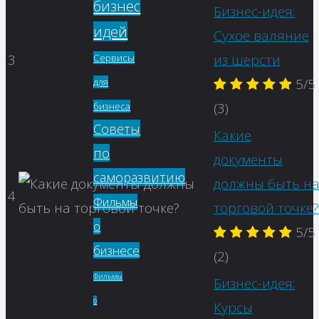
бизнес
Бизнес-идея:
идей
Сухое валяние
3
из шерсти
Сервисы
5/5
для
(3)
бизнеса
Советы
Какие
по
документы
саморазвитию
должны быть н
4
Фильмы
торговой точке?
о
5/5
бизнесе
(2)
Фильмы
Бизнес-идея:
о
Курсы