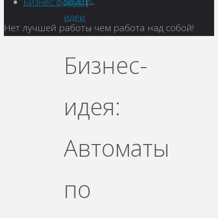
Бизнес
Бизнес форум
|
идеи
Вернуться
Нет лучшей работы чем работа над собой!
наверх
Бизнес-
идея:
Автоматы
по