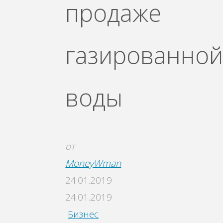
продаже
газированно
воды
от
MoneyWman
24.01.2019
24.01.2019
Бизнес