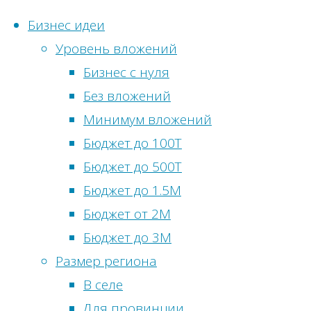
Бизнес идеи
Уровень вложений
Перейти
Бизнес с нуля
к
Главная
Бизнес
Без вложений
Статистика
содержимому
идеи
Метки
Минимум вложений
сайта
Бизнес-
Бюджет до 100Т
Бизнес
идея:
Онлайн-
Бюджет до 500Т
идеи
Автомат
посетители:
0
Бюджет до 1.5М
без
по
Просмотры
Бюджет от 2М
вложений
продаже
сегодня:
9
Бюджет до 3М
Бизнес
шаров
Посетителей
Размер региона
идеи
сегодня:
9
В селе
в
Просмотры
Для провинции