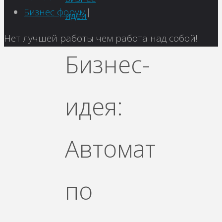
Бизнес форум
|
идеи
Вернуться
Нет лучшей работы чем работа над собой!
наверх
Бизнес-
идея:
Автомат
по