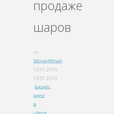
продаже
шаров
от
MoneyWman
19.01.2019
19.01.2019
Бизнес
идеи
в
сфере