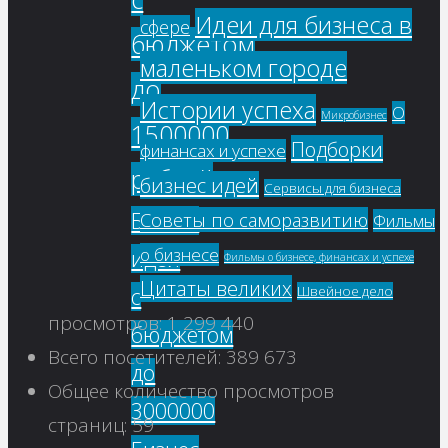
Идеи для бизнеса в
сфере
бюджетом
маленьком городе
до
Истории успеха
О
Микробизнес
1500000
Подборки
финансах и успехе
рублей
бизнес идей
Сервисы для бизнеса
Бизнес
Советы по саморазвитию
Фильмы
о бизнесе
идеи
Фильмы о бизнесе, финансах и успехе
Цитаты великих
с
Швейное дело
просмотров:
1 299 440
бюджетом
Всего посетителей:
389 673
до
Общее количество просмотров
3000000
страниц:
59