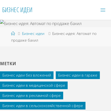
Перейти
БИЗНЕС ИДЕИ
к
содержимому
Главная
Бизнес идеи
Бизнес-идея: Автомат по
продаже бахил
МЕТКИ
Бизнес идеи без вложений
Бизнес идеи в гараже
Бизнес идеи в медицинской сфере
Бизнес идеи в рекламной сфере
Бизнес идеи в сельскохозяйственной сфере