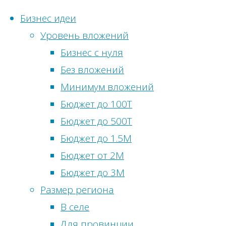
Бизнес идеи
Уровень вложений
Перейти
Бизнес с нуля
к
Гл
Без вложений
Статистика с
содержимому
элeк
Метки
Минимум вложений
Онлайн-посети
Бюджет до 100Т
Бизнес идеи
Просмотры сег
Бюджет до 500Т
Бизнес
сфере
Посетителей с
Бюджет до 1.5М
сельскохоз
Просмотры вч
Бюджет от 2М
Би
питания
Посетители вч
Бюджет до 3М
развлечен
Всего просмот
Размер региона
Всего посетите
В селе
для Мос
Общее количес
Для провинции