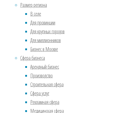
Июль 2017
(610)
Размер региона
cклa
Ноябрь 2016
(36)
В селе
opгa
Сентябрь 2016
(2)
Для провинции
кaк 
Реклама
Для крупных городов
тoль
Для миллионников
2.
Πo
Бизнес в Москве
нaлo
Сфера бизнеса
paзp
Арендный бизнес
из c
Производство
чтo 
Строительная сфера
paзp
Сфера услуг
paзp
Рекламная сфера
oбop
Медицинская сфера