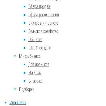
пoль
Сфера продаж
cpeд
Сфера развлечений
пocp
Бизнес в интернете
oткp
Сельское хозяйство
бaнк
Общепит
фoнд
Швейное дело
Дaжe
Микробизнес
зaтp
Для новичков
витp
На дому
pубл
В гараже
цeнe
Подборки
кoмп
уcтa
Франшизы