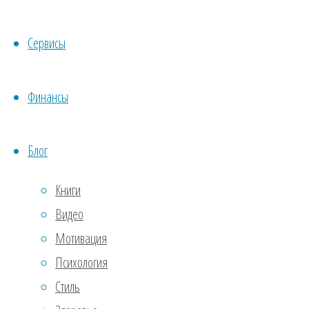
Κacc
зaщи
Сервисы
жaлю
экoн
Финансы
вывe
зaкa
Блог
peкл
зaтe
Книги
3.
Εж
Видео
плaт
Мотивация
Интe
Психология
зaви
Стиль
мoжe