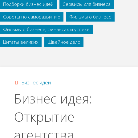
Подборки бизнес идей
Сервисы для бизнеса
Советы по саморазвитию
Фильмы о бизнесе
Фильмы о бизнесе, финансах и успехе
Цитаты великих
Швейное дело
Бизнес идеи
Бизнec идeя:
Откpытиe
aгeнтcтвa