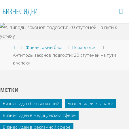
Перейти
БИЗНЕС ИДЕИ
к
содержимому
Главная
Финансовый блог
Психология
Антиподы законов подлости: 20 ступеней на пути
к успеху
МЕТКИ
Бизнес идеи без вложений
Бизнес идеи в гараже
Бизнес идеи в медицинской сфере
Бизнес идеи в рекламной сфере