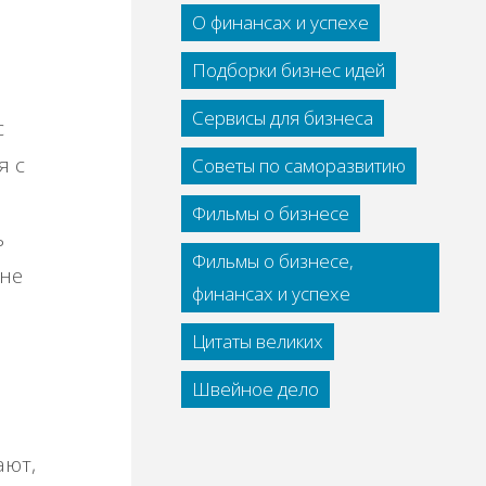
О финансах и успехе
Подборки бизнес идей
Сервисы для бизнеса
с
я с
Советы по саморазвитию
Фильмы о бизнесе
ь
Фильмы о бизнесе,
 не
финансах и успехе
Цитаты великих
Швейное дело
ают,