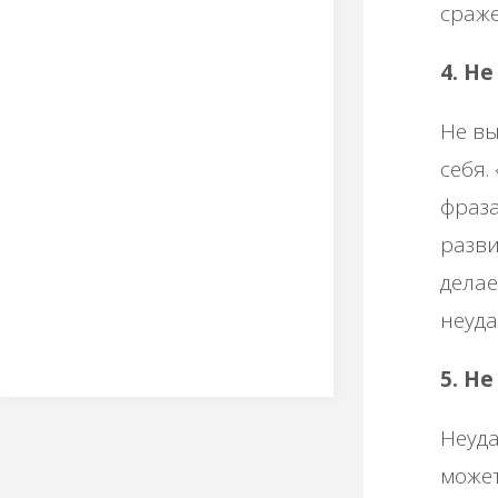
сраже
4. Н
Не вы
себя.
фраза
разви
делае
неуда
5. Н
Неуда
может