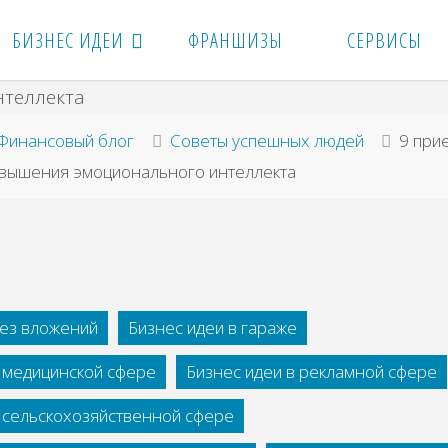
БИЗНЕС ИДЕИ
ФРАНШИЗЫ
СЕРВИСЫ
вная
Финансовый блог
Советы успешных людей
9 при
овышения эмоционального интеллекта
без вложений
Бизнес идеи в гараже
в медицинской сфере
Бизнес идеи в рекламной сфере
в сельскохозяйственной сфере