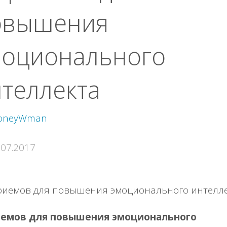
овышения
моционального
теллекта
oneyWman
.07.2017
иемов для повышения эмоционального