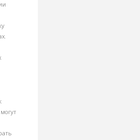
ии
ку
х.
х
к
 могут
рать