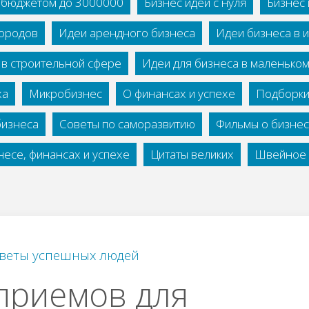
с бюджетом до 3000000
Бизнес идеи с нуля
Бизнес 
городов
Идеи арендного бизнеса
Идеи бизнеса в 
 в строительной сфере
Идеи для бизнеса в маленько
ха
Микробизнес
О финансах и успехе
Подборки
бизнеса
Советы по саморазвитию
Фильмы о бизне
есе, финансах и успехе
Цитаты великих
Швейное 
веты успешных людей
приемов для