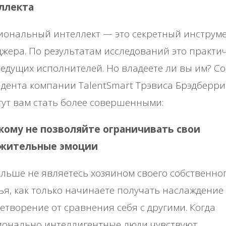
ллекта
иональный интеллект — это секретный инструм
жера. По результатам исследований это практи
едущих исполнителей. Но владеете ли вы им? С
дента компании TalentSmart Трэвиса Брэдберри
ут вам стать более совершенными:
икому не позволяйте ограничивать свои
жительные эмоции
льше не являетесь хозяином своего собственно
ья, как только начинаете получать наслаждение
етворение от сравнения себя с другими. Когда
ионально интеллигентные люди чувствуют