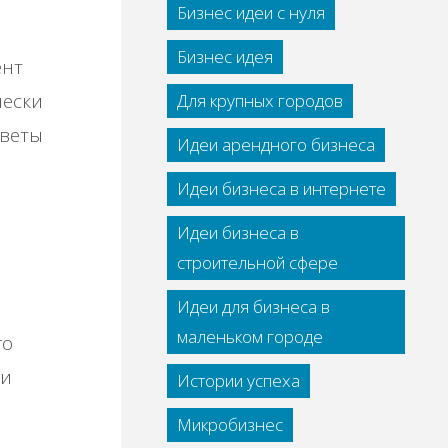
Бизнес идеи с нуля
Бизнес идея
ент
чески
Для крупных городов
оветы
Идеи арендного бизнеса
Идеи бизнеса в интернете
Идеи бизнеса в
строительной сфере
Идеи для бизнеса в
маленьком городе
го
 и
Истории успеха
Микробизнес