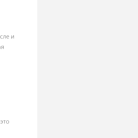
сле и
ая
 это