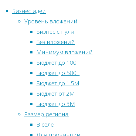
Бизнес идеи
Уровень вложений
Перейти
Бизнес с нуля
к
Без вложений
Статистика
содержимому
Главная
Метки
Минимум вложений
сайта
Финансовый
Бюджет до 100Т
Бизнес
блог
Онлайн-
Бюджет до 500Т
идеи
посетители:
0
Бюджет до 1.5М
без
Мотивация
Просмотры
Бюджет от 2М
вложений
сегодня:
11
Бюджет до 3М
Бизнес
81
Посетителей
Размер региона
идеи
способ
сегодня:
9
В селе
в
раскрыть
Просмотры
Для провинции