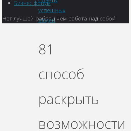
Советы
Бизнес форум
|
успешных
Вернуться
Нет лучшей работы чем работа над собой!
людей
наверх
81
способ
раскрыть
возможности