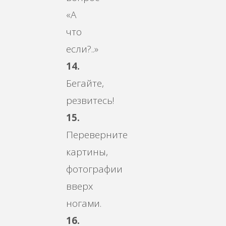
«А
что
если?..»
14.
Бегайте,
резвитесь!
15.
Переверните
картины,
фотографии
вверх
ногами.
16.