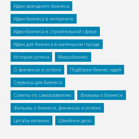
Идеи арендного бизнеса
Идеи бизнеса в интернете
Идеи бизнеса в строительной сфере
Идеи для бизнеса в маленьком городе
Истории успеха
Микробизнес
О финансах и успехе
Подборки бизнес идей
Сервисы для бизнеса
Советы по саморазвитию
Фильмы о бизнесе
Фильмы о бизнесе, финансах и успехе
Цитаты великих
Швейное дело