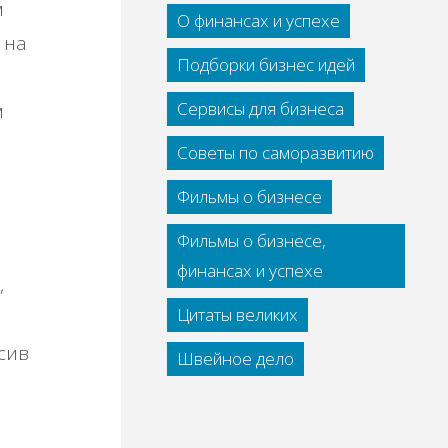
м
О финансах и успехе
 на
Подборки бизнес идей
Сервисы для бизнеса
м
Советы по саморазвитию
Фильмы о бизнесе
Фильмы о бизнесе,
финансах и успехе
,
Цитаты великих
сив
Швейное дело