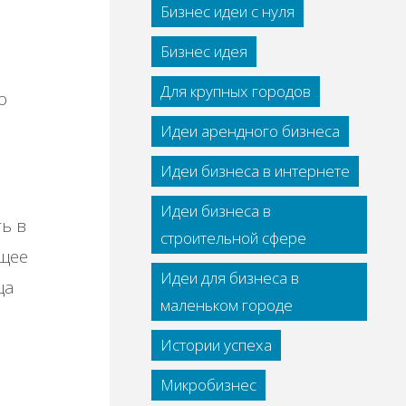
Бизнес идеи с нуля
Бизнес идея
Для крупных городов
о
Идеи арендного бизнеса
Идеи бизнеса в интернете
Идеи бизнеса в
ь в
строительной сфере
ющее
Идеи для бизнеса в
ца
маленьком городе
Истории успеха
Микробизнес