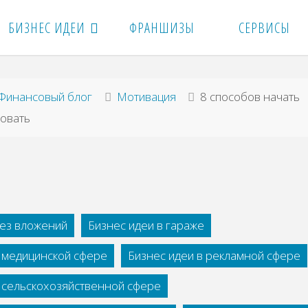
БИЗНЕС ИДЕИ
ФРАНШИЗЫ
СЕРВИСЫ
вная
Финансовый блог
Мотивация
8 способов начать
вовать
без вложений
Бизнес идеи в гараже
в медицинской сфере
Бизнес идеи в рекламной сфере
в сельскохозяйственной сфере