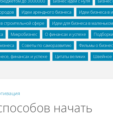
с бюджетом до 3000000
Бизнес идеи с нуля
Бизнес 
городов
Идеи арендного бизнеса
Идеи бизнеса в 
 в строительной сфере
Идеи для бизнеса в маленько
ха
Микробизнес
О финансах и успехе
Подборки
бизнеса
Советы по саморазвитию
Фильмы о бизне
есе, финансах и успехе
Цитаты великих
Швейное 
тивация
способов начать