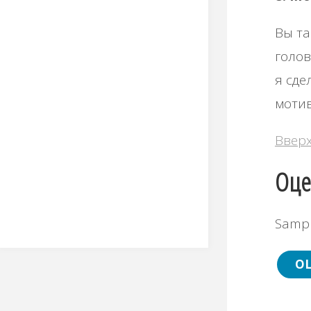
Вы та
голов
я сде
мотив
Ввер
Оце
Sampl