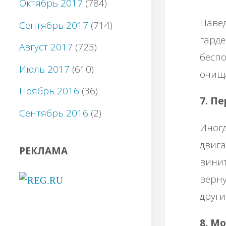
Октябрь 2017
(784)
Навед
Сентябрь 2017
(714)
гарде
Август 2017
(723)
беспо
Июль 2017
(610)
очища
Ноябрь 2016
(36)
7. П
Сентябрь 2016
(2)
Иногд
двига
РЕКЛАМА
винит
верну
други
8. М