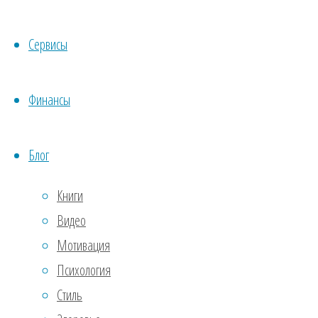
Ошиб
Сервисы
прак
камп
Финансы
усло
4.
Та
Блог
Наст
Книги
камп
Видео
Таки
Мотивация
ауди
Психология
ваши
Стиль
одно