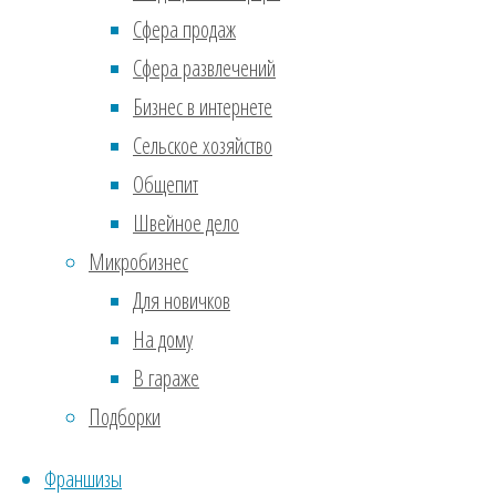
Ошиб
Сфера продаж
слов
Сфера развлечений
шабл
Бизнес в интернете
поэт
Сельское хозяйство
Общепит
3.
Ст
Швейное дело
Расп
Микробизнес
уров
Для новичков
зада
На дому
отде
В гараже
разн
Подборки
креа
Франшизы
разм