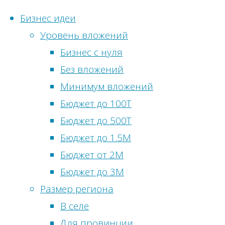
Бизнес идеи
Уровень вложений
Перейти
Бизнес с нуля
к
Гл
Без вложений
Статистика с
содержимому
слаб
Метки
Минимум вложений
заст
Онлайн-посети
Бюджет до 100Т
Бизнес идеи
Просмотры сег
Бюджет до 500Т
Бизнес
сфере
Посетителей с
Бюджет до 1.5М
сельскохоз
Просмотры вч
Бюджет от 2М
Би
питания
Посетители вч
Бюджет до 3М
развлечен
Всего просмот
Размер региона
Всего посетите
В селе
для Мос
Общее количес
Для провинции