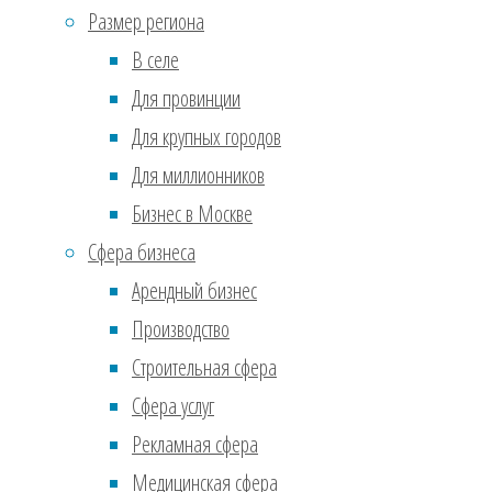
Июль 2017
(610)
отта
Размер региона
Ноябрь 2016
(36)
или 
В селе
Сентябрь 2016
(2)
Для провинции
2.
Заг
Реклама
Для крупных городов
Если
Для миллионников
выпо
Бизнес в Москве
посе
Сфера бизнеса
или 
Арендный бизнес
указ
Производство
адре
Строительная сфера
коро
Сфера услуг
ключ
Рекламная сфера
разн
Медицинская сфера