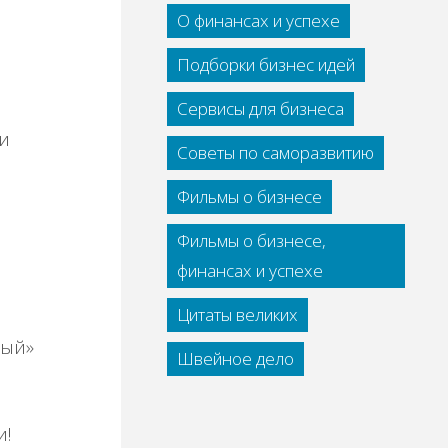
О финансах и успехе
Подборки бизнес идей
Сервисы для бизнеса
и
Советы по саморазвитию
Фильмы о бизнесе
Фильмы о бизнесе,
финансах и успехе
Цитаты великих
ный»
Швейное дело
и!