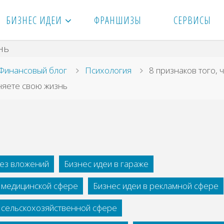
БИЗНЕС ИДЕИ
ФРАНШИЗЫ
СЕРВИСЫ
вная
Финансовый блог
Психология
8 признаков того, 
няете свою жизнь
без вложений
Бизнес идеи в гараже
в медицинской сфере
Бизнес идеи в рекламной сфере
в сельскохозяйственной сфере