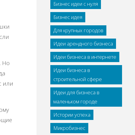
Бизнес идеи с нуля
Бизнес идея
ишки
Для крупных городов
сли
Идеи арендного бизнеса
Идеи бизнеса в интернете
. Но
Идеи бизнеса в
да
строительной сфере
с или
Идеи для бизнеса в
маленьком городе
тому
Истории успеха
ающие
Микробизнес