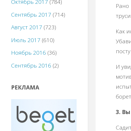
Октябрь 2017
(784)
Рано
Сентябрь 2017
(714)
труси
Август 2017
(723)
Как и
Июль 2017
(610)
Убави
посту
Ноябрь 2016
(36)
Сентябрь 2016
(2)
И уви
мотив
испыт
РЕКЛАМА
борет
3. В
Садит