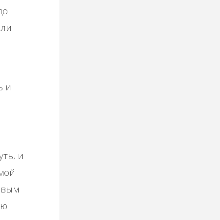
до
 ли
ь и
уть, и
амой
ивым
ью