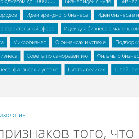
с бюджетом до 3000000
Бизнес идеи с нуля
Бизнес 
городов
Идеи арендного бизнеса
Идеи бизнеса в 
 в строительной сфере
Идеи для бизнеса в маленько
ха
Микробизнес
О финансах и успехе
Подборки
бизнеса
Советы по саморазвитию
Фильмы о бизне
есе, финансах и успехе
Цитаты великих
Швейное 
ихология
признаков того, что