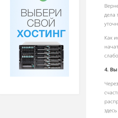
Верне
дела 
уточн
Как и
начат
слабо
4. В
Через
счаст
расп
здесь