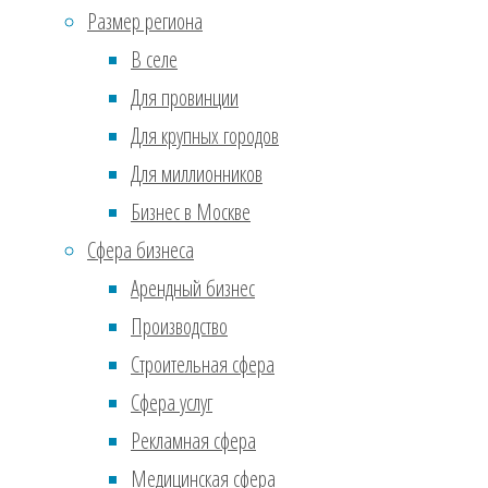
Июль 2017
(610)
Размер региона
полк
Ноябрь 2016
(36)
В селе
Сентябрь 2016
(2)
3. О
Для провинции
Реклама
Для крупных городов
Забл
Для миллионников
откр
Бизнес в Москве
знат
Сфера бизнеса
инте
Арендный бизнес
4. Б
Производство
Строительная сфера
Изуч
Сфера услуг
пред
Рекламная сфера
либо
Медицинская сфера
даро