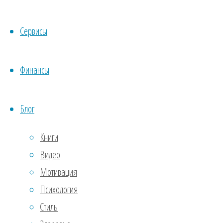
7. А
Сервисы
Скач
оциф
Финансы
люби
здес
Блог
посо
Книги
боле
Видео
8. К
Мотивация
Психология
Кто 
Стиль
особ