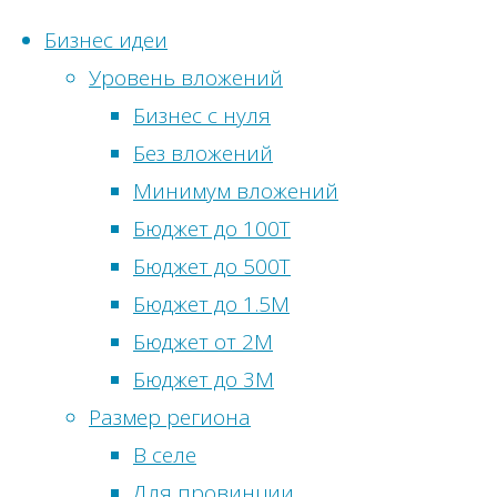
Бизнес идеи
Уровень вложений
Перейти
Бизнес с нуля
к
Глав
Фина
Без вложений
Статистика с
содержимому
мага
Метки
Минимум вложений
Онлайн-посети
Бюджет до 100Т
Бизнес идеи
Просмотры сег
Бюджет до 500Т
Бизнес
сфере
Посетителей с
Бюджет до 1.5М
сельскохоз
Просмотры вч
Бюджет от 2М
Би
питания
Посетители вч
Бюджет до 3М
развлечен
Всего просмот
Размер региона
Всего посетите
В селе
для Мос
Общее количес
Для провинции