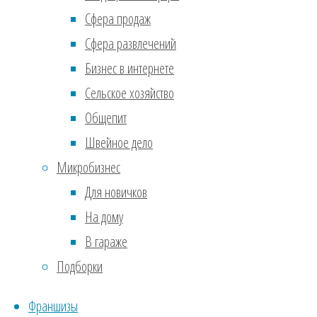
Сфера продаж
разу
Сфера развлечений
5. П
Бизнес в интернете
Сельское хозяйство
Разв
Общепит
мног
Швейное дело
роск
Микробизнес
на ка
Для новичков
6. Д
На дому
В гараже
Прив
Подборки
наст
чита
Франшизы
вост