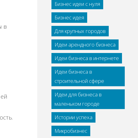
Бизнес идеи с нуля
Бизнес идея
ы в
Для крупных городов
Идеи арендного бизнеса
Идеи бизнеса в интернете
Идеи бизнеса в
строительной сфере
Идеи для бизнеса в
шей
маленьком городе
ость.
Истории успеха
и
Микробизнес