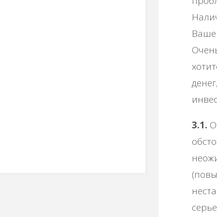
проб
Нали
Вашег
Очень
хотит
денег
инвес
3.1.
О
обсто
неожи
(повы
неста
серье