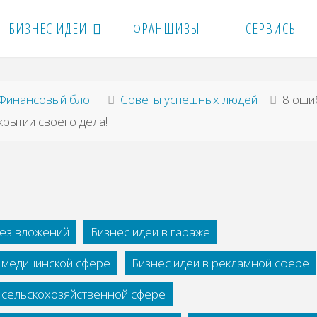
БИЗНЕС ИДЕИ
ФРАНШИЗЫ
СЕРВИСЫ
вная
Финансовый блог
Советы успешных людей
8 оши
крытии своего дела!
без вложений
Бизнес идеи в гараже
в медицинской сфере
Бизнес идеи в рекламной сфере
в сельскохозяйственной сфере