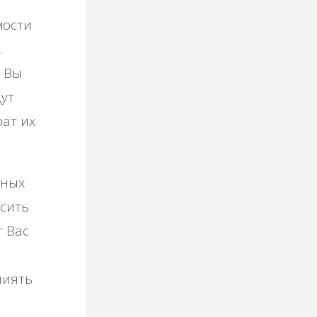
мости
.
и Вы
дут
рат их
нных
осить
т Вас
лиять