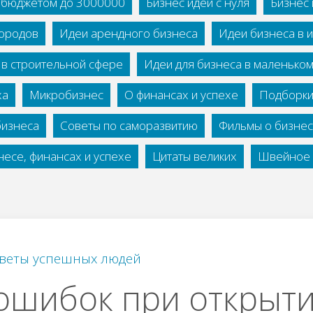
с бюджетом до 3000000
Бизнес идеи с нуля
Бизнес 
городов
Идеи арендного бизнеса
Идеи бизнеса в 
 в строительной сфере
Идеи для бизнеса в маленько
ха
Микробизнес
О финансах и успехе
Подборки
бизнеса
Советы по саморазвитию
Фильмы о бизне
есе, финансах и успехе
Цитаты великих
Швейное 
веты успешных людей
ошибок при открыт