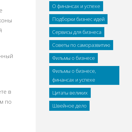
й
О финансах и успехе
е
Подборки бизнес идей
аконы
й
Сервисы для бизнеса
Советы по саморазвитию
енный
Фильмы о бизнесе
Фильмы о бизнесе,
финансах и успехе
те в
Цитаты великих
м по
Швейное дело