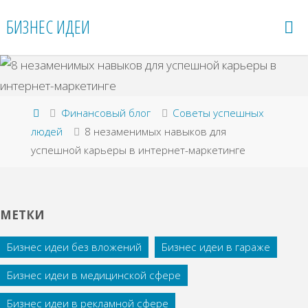
Перейти
БИЗНЕС ИДЕИ
к
содержимому
Главная
Финансовый блог
Советы успешных
людей
8 незаменимых навыков для
успешной карьеры в интернет-маркетинге
МЕТКИ
Бизнес идеи без вложений
Бизнес идеи в гараже
Бизнес идеи в медицинской сфере
Бизнес идеи в рекламной сфере