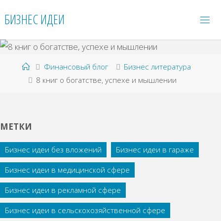
Перейти
БИЗНЕС ИДЕИ
к
содержимому
Главная
Финансовый блог
Бизнес литература
8 книг о богатстве, успехе и мышлении
МЕТКИ
Бизнес идеи без вложений
Бизнес идеи в гараже
Бизнес идеи в медицинской сфере
Бизнес идеи в рекламной сфере
Бизнес идеи в сельскохозяйственной сфере