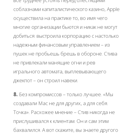
все труднее устоять перед блестящими
соблазнами капиталистического казино, Apple
осуществила на практике то, во имя чего
многие организации бьются и никак не могут
добиться: выстроила корпорацию с настолько
надежным финансовым управлением – из
пушек не пробьешь брешь в обороне. Стива
не привлекали манящие огни и рев
игрального автомата, выплевывающего
джекпот – он строил навеки.
8.
Без компромиссов – только лучшее. «Мы
создавали Mac не для других, а для себя.
Точка». Расхожее мнение – Стив никогда не
прислушивался к клиентам. Он и сам этим
бахвалился. А вот скажите, вы знаете другого