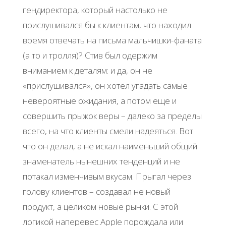
гендиректора, который настолько не
прислушивался бы к клиентам, что находил
время отвечать на письма мальчишки-фаната
(а то и тролля)? Стив был одержим
вниманием к деталям: и да, он не
«прислушивался», он хотел угадать самые
невероятные ожидания, а потом еще и
совершить прыжок веры – далеко за пределы
всего, на что клиенты смели надеяться. Вот
что он делал, а не искал наименьший общий
знаменатель нынешних тенденций и не
потакал изменчивым вкусам. Прыгал через
голову клиентов – создавал не новый
продукт, а целиком новые рынки. С этой
логикой наперевес Apple порождала или