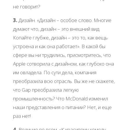
не говорит?
3.
Дизайн. «Дизайн – особое слово. Многие
думают что, дизайн – это внешний вид.
Копайте глубже, дизайн – это то, как вещь
устроена и как она работает». В какой бы
сфере вы ни трудились, присмотритесь, что
Apple сотворила с дизайном, как глубоко она
им овладела. По сути дела, компания
преобразила всю отрасль. Вы же не скажете,
что Gap преобразила легкую
промышленность? Что McDonald изменил
наши представления о питании? Нет, и еще
раз нет!
4.
Величие во всем. «К красивому комоду