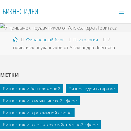
Перейти
БИЗНЕС ИДЕИ
к
содержимому
Главная
Финансовый блог
Психология
7
привычек неудачников от Александра Левитаса
МЕТКИ
Бизнес идеи без вложений
Бизнес идеи в гараже
Бизнес идеи в медицинской сфере
Бизнес идеи в рекламной сфере
Бизнес идеи в сельскохозяйственной сфере