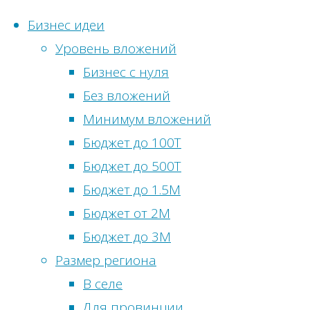
Бизнес идеи
Уровень вложений
Перейти
Бизнес с нуля
к
Главная
Бизнес
Без вложений
Статистика
содержимому
сервисы
Метки
Минимум вложений
сайта
5
Бюджет до 100Т
Бизнес
сервисов
Онлайн-
Бюджет до 500Т
идеи
для
посетители:
0
Бюджет до 1.5М
без
визуализации
Просмотры
Бюджет от 2М
вложений
сегодня:
8
Бюджет до 3М
Бизнес
Посетителей
Размер региона
идеи
сегодня:
8
В селе
в
Просмотры
Для провинции