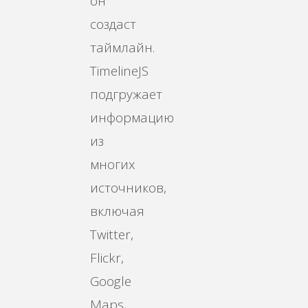
он
создаст
таймлайн.
TimelineJS
подгружает
информацию
из
многих
источников,
включая
Twitter,
Flickr,
Google
Maps,