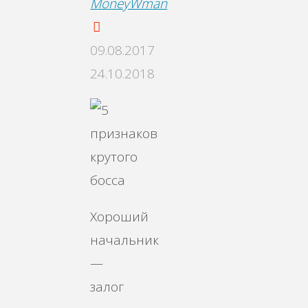
MoneyWman
09.08.2017
24.10.2018
Хороший
начальник
—
залог