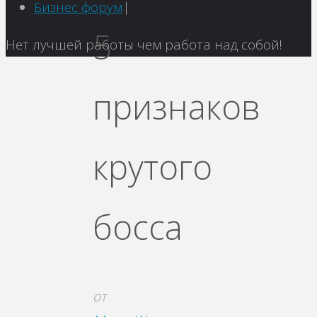
Бизнес форум
|
5
Вернуться
Нет лучшей работы чем работа над собой!
наверх
признаков
крутого
босса
от