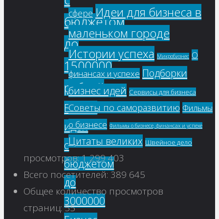
Идеи для бизнеса в
сфере
бюджетом
маленьком городе
до
Истории успеха
О
Микробизнес
1500000
Подборки
финансах и успехе
рублей
бизнес идей
Сервисы для бизнеса
Бизнес
Советы по саморазвитию
Фильмы
о бизнесе
идеи
Фильмы о бизнесе, финансах и успехе
Цитаты великих
с
Швейное дело
просмотров:
1 299 403
бюджетом
Всего посетителей:
389 645
до
Общее количество просмотров
3000000
страниц:
55