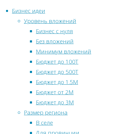
Бизнес идеи
Уровень вложений
Перейти
Бизнес с нуля
к
Без вложений
Статистика
содержимому
Главная
Метки
Минимум вложений
сайта
Финансовый
Бюджет до 100Т
Бизнес
блог
Онлайн-
Бюджет до 500Т
идеи
посетители:
0
Бюджет до 1.5М
без
Мотивация
Просмотры
Бюджет от 2М
вложений
сегодня:
13
Бюджет до 3М
Бизнес
5
Посетителей
Размер региона
идеи
признаков
сегодня:
11
В селе
в
крутого
Просмотры
Для провинции