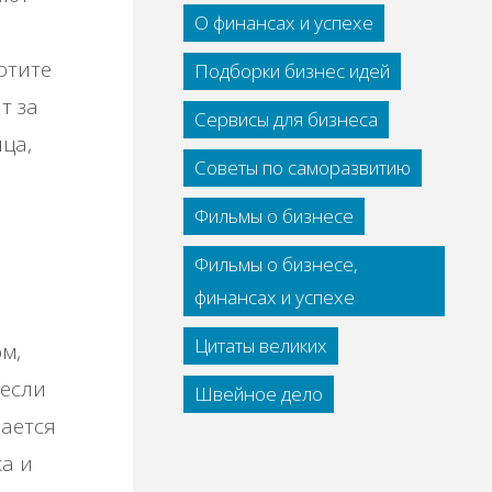
О финансах и успехе
отите
Подборки бизнес идей
т за
Сервисы для бизнеса
ца,
Советы по саморазвитию
Фильмы о бизнесе
Фильмы о бизнесе,
финансах и успехе
Цитаты великих
ом,
 если
Швейное дело
нается
а и