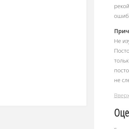
рекой
ошиб
Прич
Не и
Посто
тольк
посто
не сл
Ввер
Оце