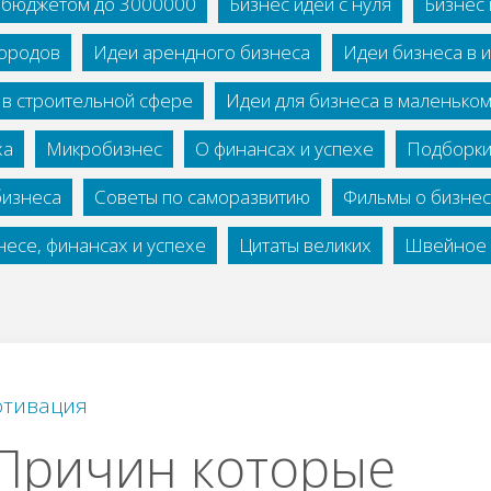
с бюджетом до 3000000
Бизнес идеи с нуля
Бизнес 
городов
Идеи арендного бизнеса
Идеи бизнеса в 
 в строительной сфере
Идеи для бизнеса в маленько
ха
Микробизнес
О финансах и успехе
Подборки
бизнеса
Советы по саморазвитию
Фильмы о бизне
есе, финансах и успехе
Цитаты великих
Швейное 
тивация
Причин которые