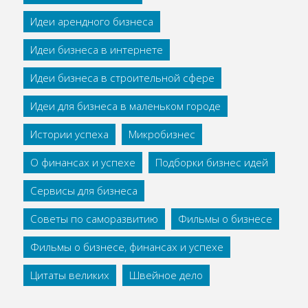
Идеи арендного бизнеса
Идеи бизнеса в интернете
Идеи бизнеса в строительной сфере
Идеи для бизнеса в маленьком городе
Истории успеха
Микробизнес
О финансах и успехе
Подборки бизнес идей
Сервисы для бизнеса
Советы по саморазвитию
Фильмы о бизнесе
Фильмы о бизнесе, финансах и успехе
Цитаты великих
Швейное дело