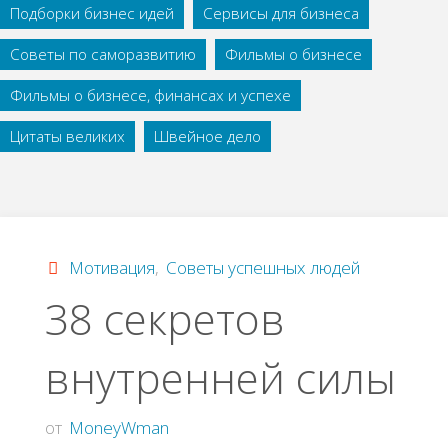
Подборки бизнес идей
Сервисы для бизнеса
Советы по саморазвитию
Фильмы о бизнесе
Фильмы о бизнесе, финансах и успехе
Цитаты великих
Швейное дело
Мотивация
,
Советы успешных людей
38 секретов
внутренней силы
от
MoneyWman