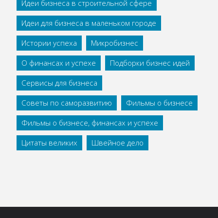
Идеи бизнеса в строительной сфере
Идеи для бизнеса в маленьком городе
Истории успеха
Микробизнес
О финансах и успехе
Подборки бизнес идей
Сервисы для бизнеса
Советы по саморазвитию
Фильмы о бизнесе
Фильмы о бизнесе, финансах и успехе
Цитаты великих
Швейное дело