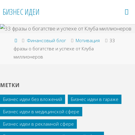
Перейти
БИЗНЕС ИДЕИ
к
содержимому
Главная
Финансовый блог
Мотивация
33
фразы о богатстве и успехе от Клуба
миллионеров
МЕТКИ
Бизнес идеи без вложений
Бизнес идеи в гараже
Бизнес идеи в медицинской сфере
Бизнес идеи в рекламной сфере