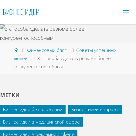
Перейти
БИЗНЕС ИДЕИ
к
содержимому
Главная
Финансовый блог
Советы успешных
людей
3 способа сделать резюме более
конкурентоспособным
МЕТКИ
Бизнес идеи без вложений
Бизнес идеи в гараже
Бизнес идеи в медицинской сфере
Бизнес идеи в рекламной сфере