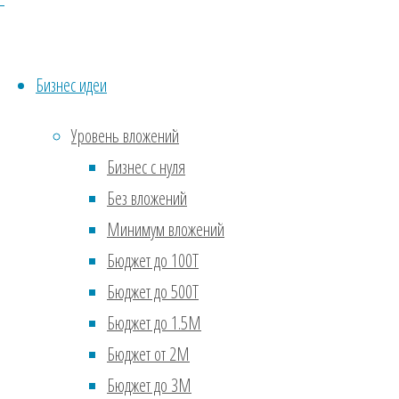
Август 2019
(29)
По-д
6
Июль 2019
(31)
заво
Июнь 2019
(30)
Бизнес идеи
чело
Май 2019
(30)
Бизнес инстру
лиде
Апрель 2019
(28)
Уровень вложений
Заработок в п
помо
Март 2019
(20)
Бизнес с нуля
Про Деньги
|
само
Февраль 2019
(36)
Без вложений
Бизнес форум
|
того
Январь 2019
(378)
Минимум вложений
наск
Вернуться
Нет лучшей ра
Декабрь 2018
(124)
Бюджет до 100Т
Дема
наверх
Январь 2018
(2)
Бюджет до 500Т
либо
Октябрь 2017
(784)
Бюджет до 1.5М
орга
Сентябрь 2017
(714)
Бюджет от 2М
неуд
Август 2017
(723)
Бюджет до 3М
стра