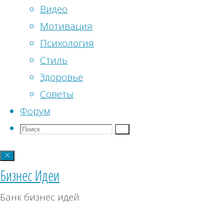
Сентябрь 2020
(30)
Видео
Август 2020
(31)
Мотивация
Июль 2020
(30)
Психология
от
M
2
Июнь 2020
(29)
Стиль
Май 2020
(31)
Здоровье
Апрель 2020
(30)
Советы
Изве
3
Март 2020
(31)
Форум
выде
Февраль 2020
(29)
Поиск
Что
Поиск
Поср
Январь 2020
(30)
искать:
Толь
4
Декабрь 2019
(30)
встр
Бизнес Идеи
Ноябрь 2019
(30)
к уп
Октябрь 2019
(30)
Банк бизнес идей
5
Сентябрь 2019
(30)
Дем