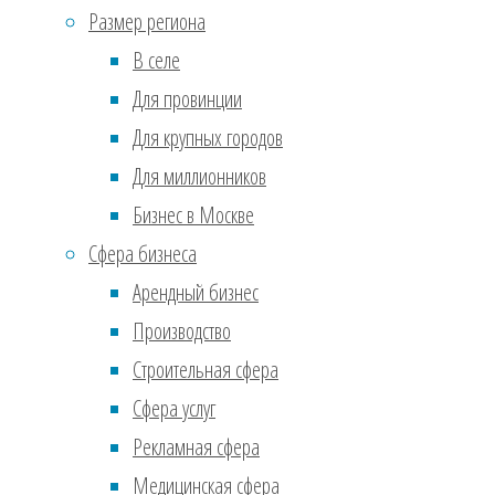
Июль 2017
(610)
Размер региона
отпу
Ноябрь 2016
(36)
В селе
Сентябрь 2016
(2)
Мен
Для провинции
Реклама
Для крупных городов
Мину
Для миллионников
види
Бизнес в Москве
терр
Сфера бизнеса
клие
Арендный бизнес
«дру
Производство
Буду
теря
Строительная сфера
общу
Сфера услуг
орга
Рекламная сфера
конф
Медицинская сфера