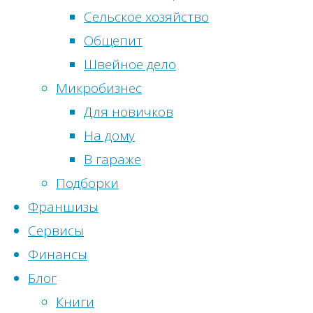
Март 2022
(32)
Сельское хозяйство
Здоровье
Истории у
Февраль 2022
(32)
Общепит
Мотивация
Сервисы для биз
Январь 2022
(32)
Швейное дело
Оборудование 
Цитаты
и успехе
Декабрь 2021
(31)
Микробизнес
Психология
Ноябрь 2021
(32)
Для новичков
Советы успеш
Пс
Май 2021
(31)
На дому
Финансовый б
Апрель 2021
(32)
В гараже
Финансы
3
Март 2021
(32)
Подборки
Франшизы
Февраль 2021
(32)
Франшизы
Популярные 
Январь 2021
(32)
Сервисы
т
Декабрь 2020
(32)
Финансы
Ноябрь 2020
(30)
Блог
у
Октябрь 2020
(31)
1
Книги