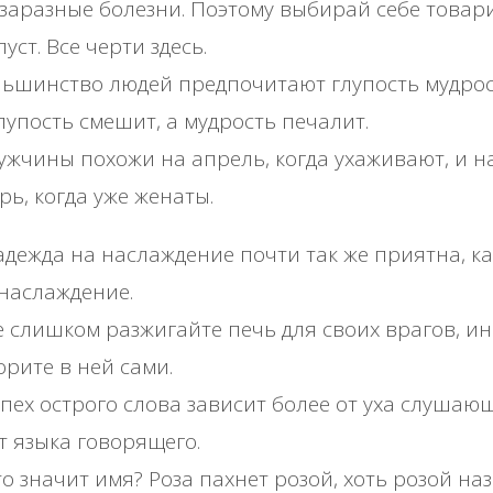
 заразные болезни. Поэтому выбирай себе товар
уст. Все черти здесь.
ьшинство людей предпочитают глупость мудрос
лупость смешит, а мудрость печалит.
жчины похожи на апрель, когда ухаживают, и н
рь, когда уже женаты.
дежда на наслаждение почти так же приятна, ка
наслаждение.
 слишком разжигайте печь для своих врагов, и
орите в ней сами.
пех острого слова зависит более от уха слушающ
т языка говорящего.
о значит имя? Роза пахнет розой, хоть розой на