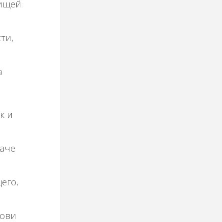
ищей.
ти,
а
к и
наче
его,
зови