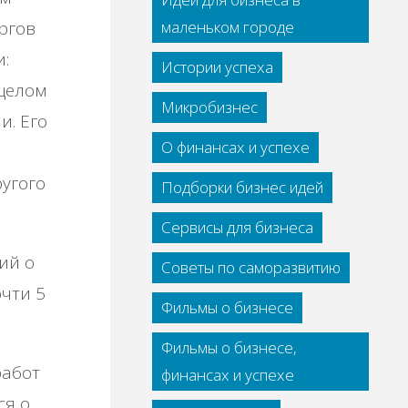
маленьком городе
ргов
и:
Истории успеха
 целом
Микробизнес
и. Его
О финансах и успехе
ругого
Подборки бизнес идей
Сервисы для бизнеса
ий о
Советы по саморазвитию
чти 5
Фильмы о бизнесе
Фильмы о бизнесе,
работ
финансах и успехе
ся о