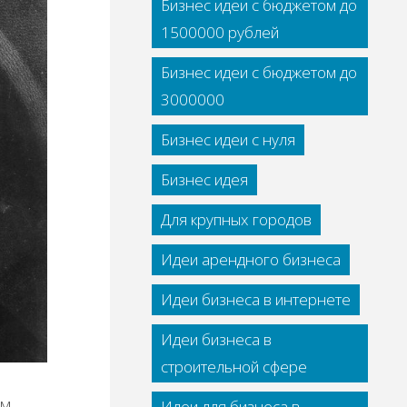
Бизнес идеи с бюджетом до
1500000 рублей
Бизнес идеи с бюджетом до
3000000
Бизнес идеи с нуля
Бизнес идея
Для крупных городов
Идеи арендного бизнеса
Идеи бизнеса в интернете
Идеи бизнеса в
строительной сфере
им
Идеи для бизнеса в