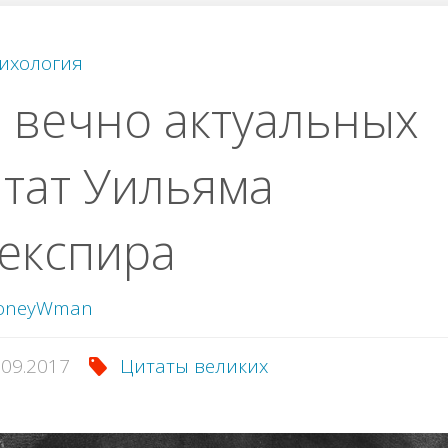
ихология
 вечно актуальных
тат Уильяма
експира
oneyWman
.09.2017
Цитаты великих