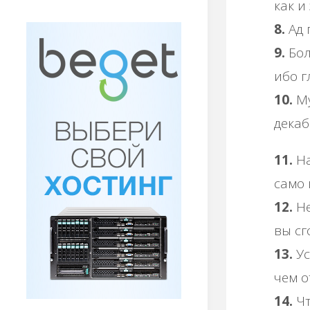
как и
8.
Ад п
9.
Бол
ибо г
10.
Му
декаб
11.
На
само 
12.
Не
вы сг
13.
Ус
чем о
14.
Чт