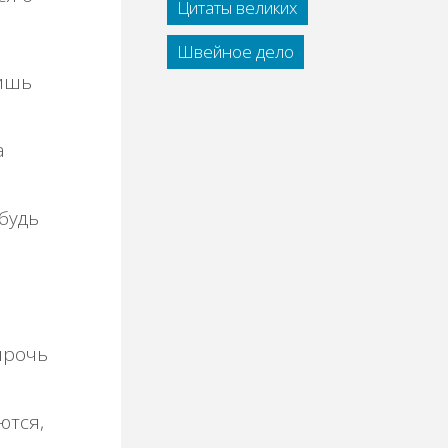
Цитаты великих
Швейное дело
лишь
а
будь
 прочь
ются,