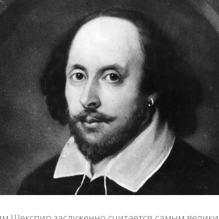
ям Шекспир заслуженно считается самым велик