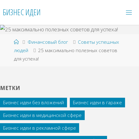
Перейти
БИЗНЕС ИДЕИ
к
содержимому
Главная
Финансовый блог
Советы успешных
людей
25 максимально полезных советов
для успеха!
МЕТКИ
Бизнес идеи без вложений
Бизнес идеи в гараже
Бизнес идеи в медицинской сфере
Бизнес идеи в рекламной сфере