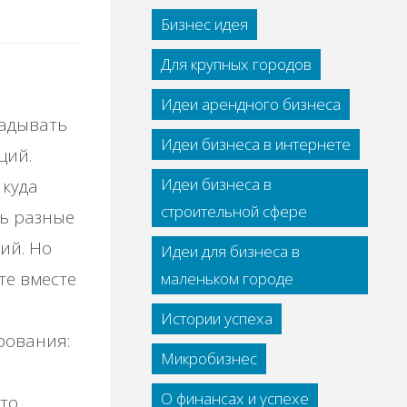
Бизнес идея
Для крупных городов
Идеи арендного бизнеса
ладывать
Идеи бизнеса в интернете
ций.
Идеи бизнеса в
 куда
строительной сфере
ть разные
ий. Но
Идеи для бизнеса в
те вместе
маленьком городе
Истории успеха
рования:
Микробизнес
О финансах и успехе
то