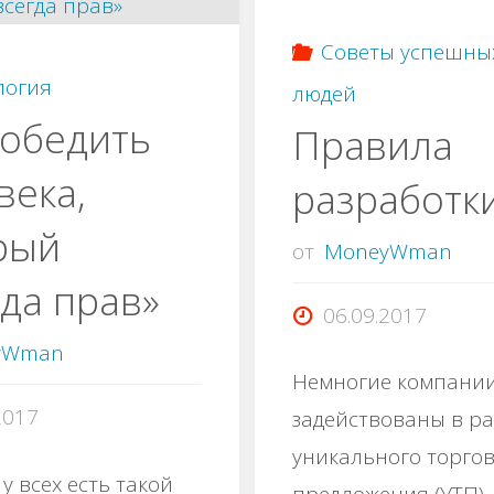
Советы успешны
и
логия
людей
победить
Правила
века,
разработк
рый
от
MoneyWman
гда прав»
06.09.2017
yWman
Немногие компани
2017
задействованы в ра
уникального торго
у всех есть такой