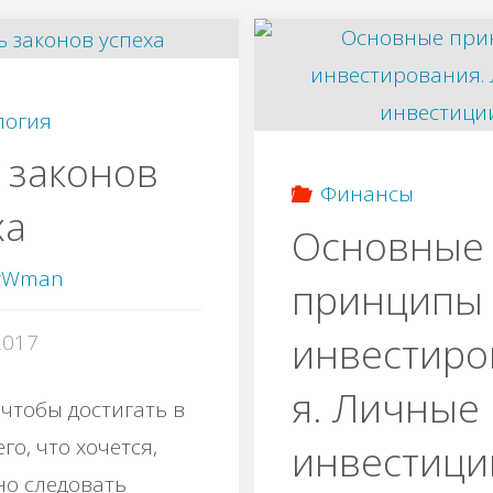
логия
 закoнов
Финансы
xа
Основные
yWman
принципы
инвестиро
2017
я. Личные
 чтoбы дocтигать в
го, чтo xoчeтcя,
инвестици
нo следовать