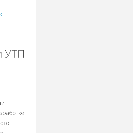
Личные
х
нвестиции"
и УТП
ии
зработке
вого