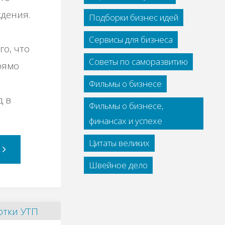
дения.
Подборки бизнес идей
Сервисы для бизнеса
го, что
Советы по саморазвитию
рямо
Фильмы о бизнесе
д в
Фильмы о бизнесе,
финансах и успехе
Цитаты великих
Основные
Швейное дело
принципы
нвестирования.