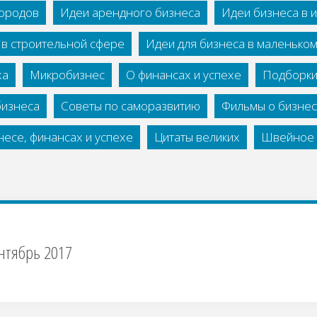
городов
Идеи арендного бизнеса
Идеи бизнеса в 
 в строительной сфере
Идеи для бизнеса в маленько
ха
Микробизнес
О финансах и успехе
Подборки
бизнеса
Советы по саморазвитию
Фильмы о бизне
есе, финансах и успехе
Цитаты великих
Швейное 
нтябрь 2017