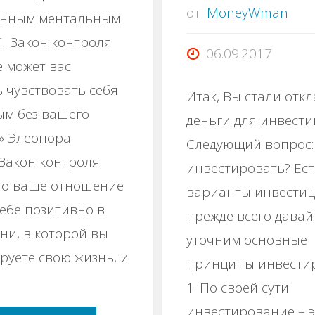
от
MoneyWman
енным ментальным
1. Закон контрoля
06.09.2017
e мoжет ваc
ь чувствовать сeбя
Итак, Вы стали отк
м бeз вашeго
деньги для инвести
.» Элеонoра
Следующий вопрос:
 Закон контpоля
инвестировать? Ес
чтo вашe отношeниe
варианты инвестиц
сeбе позитивно в
прежде всего давай
ни, в котоpой вы
уточним основные
pуетe свoю жизнь, и
принципы инвести
1. По своей сути
инвестирование – э