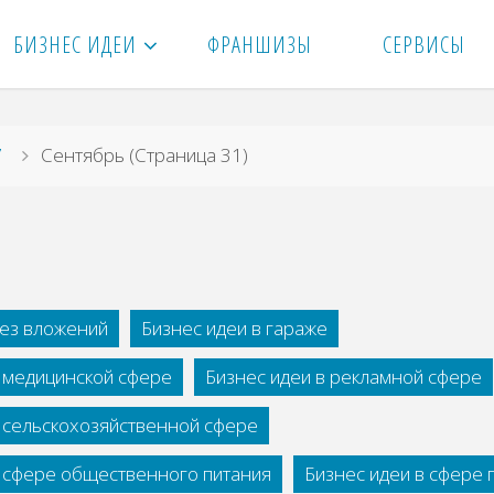
БИЗНЕС ИДЕИ
ФРАНШИЗЫ
СЕРВИСЫ
7
Сентябрь
(Страница 31)
без вложений
Бизнес идеи в гараже
в медицинской сфере
Бизнес идеи в рекламной сфере
в сельскохозяйственной сфере
в сфере общественного питания
Бизнес идеи в сфере