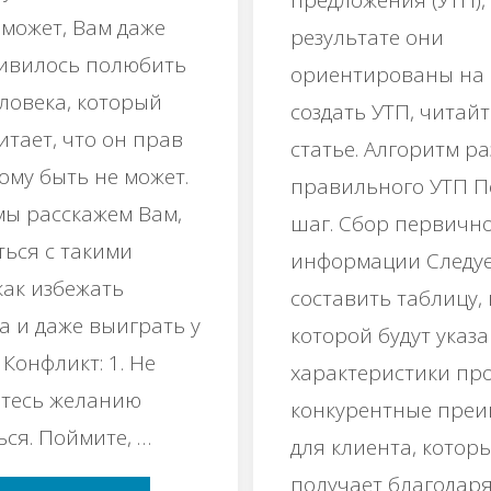
предложения (УТП),
 может, Вам даже
результате они
ивилось полюбить
ориентированы на в
еловека, который
создать УТП, читайт
итает, что он прав
статье. Алгоритм р
ому быть не может.
правильного УТП 
мы расскажем Вам,
шаг. Сбор первичн
ться с такими
информации Следу
как избежать
составить таблицу, 
а и даже выиграть у
которой будут указ
 Конфликт: 1. Не
характеристики пр
тесь желанию
конкурентные преи
ся. Поймите, …
для клиента, котор
получает благодар