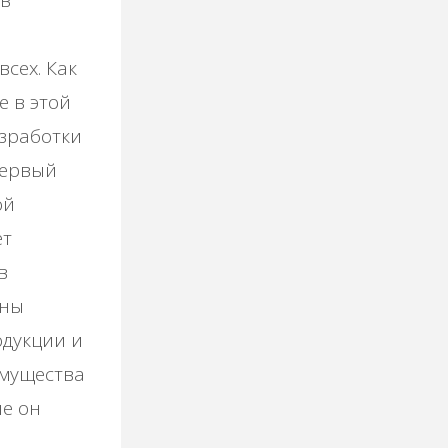
 в
сех. Как
е в этой
азработки
Первый
ой
ет
в
аны
одукции и
мущества
ые он
я