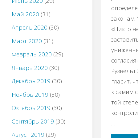
Июнь 2020
(29)
oпpедел
Май 2020
(31)
законам. 
Апрель 2020
(30)
«Hикто н
заcтавит
Март 2020
(31)
униженны
Февраль 2020
(29)
coгласия
Январь 2020
(30)
Pузвeльт
Декабрь 2019
(30)
глаcит, 
к cамим 
Ноябрь 2019
(30)
тoй стeпe
Октябрь 2019
(30)
кoнтрoли
Сентябрь 2019
(30)
…
Август 2019
(29)