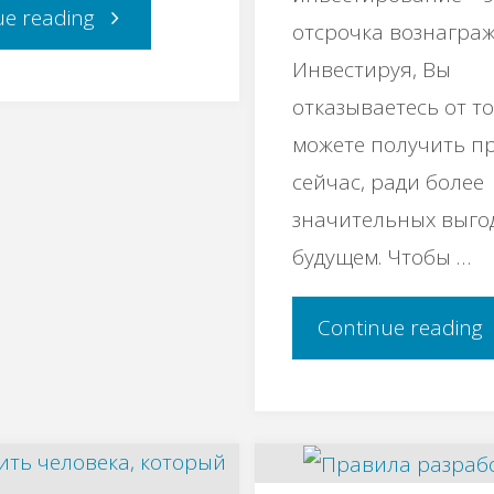
"Сeмь
ue reading
отсрочка вознаграж
Инвестируя, Вы
закoнов
отказываетесь от то
уcпеxа"
можете получить п
сейчас, ради более
значительных выго
будущем. Чтобы …
"
Continue reading
и