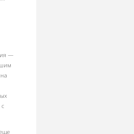
ция —
ашим
 на
вых
 с
 еще