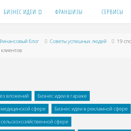
БИЗНЕС ИДЕИ
ФРАНШИЗЫ
СЕРВИСЫ
вная
Финансовый блог
Советы успешных людей
19 сп
 клиентов
без вложений
Бизнес идеи в гараже
в медицинской сфере
Бизнес идеи в рекламной сфере
в сельскохозяйственной сфере