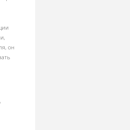
ции
и,
я, он
вать
о