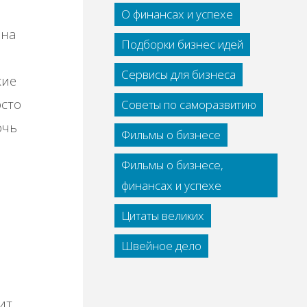
О финансах и успехе
 на
Подборки бизнес идей
Сервисы для бизнеса
кие
осто
Советы по саморазвитию
очь
Фильмы о бизнесе
Фильмы о бизнесе,
финансах и успехе
Цитаты великих
Швейное дело
ит