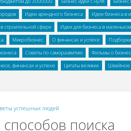
с бюджетом до 3000000
Бизнес идеи с нуля
Бизнес 
городов
Идеи арендного бизнеса
Идеи бизнеса в 
 в строительной сфере
Идеи для бизнеса в маленько
ха
Микробизнес
О финансах и успехе
Подборки
бизнеса
Советы по саморазвитию
Фильмы о бизне
есе, финансах и успехе
Цитаты великих
Швейное 
веты успешных людей
 способов поиска