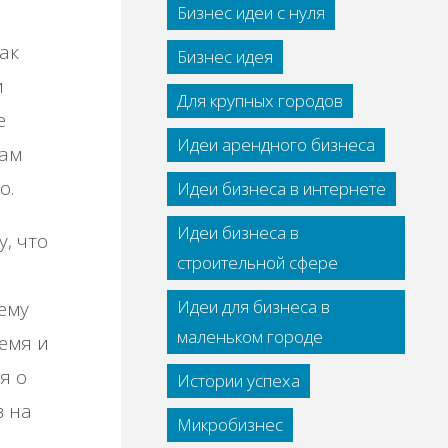
Бизнес идеи с нуля
ак
Бизнес идея
и
Для крупных городов
е
Идеи арендного бизнеса
вам
о.
Идеи бизнеса в интернете
Идеи бизнеса в
, что
строительной сфере
Идеи для бизнеса в
ему
маленьком городе
емя и
я о
Истории успеха
з на
Микробизнес