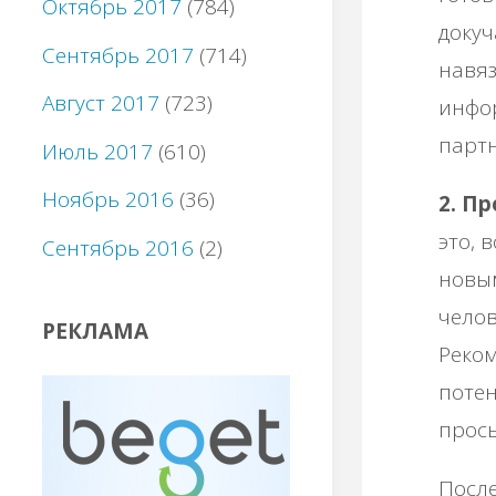
Октябрь 2017
(784)
докуч
Сентябрь 2017
(714)
навяз
Август 2017
(723)
инфор
партн
Июль 2017
(610)
Ноябрь 2016
(36)
2. П
это, 
Сентябрь 2016
(2)
новым
челов
РЕКЛАМА
Реко
потен
прось
После