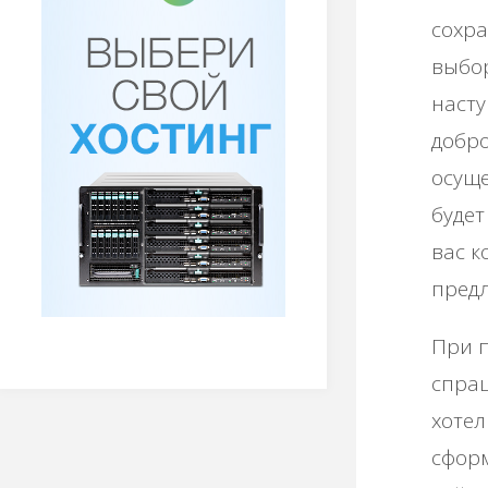
сохра
выбор
насту
добро
осуще
будет
вас к
предл
При п
спраш
хотел
сформ