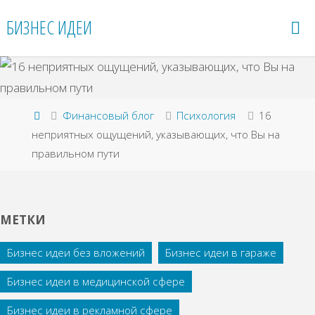
Перейти
БИЗНЕС ИДЕИ
к
содержимому
Главная
Финансовый блог
Психология
16
неприятных ощущений, указывающих, что Вы на
правильном пути
МЕТКИ
Бизнес идеи без вложений
Бизнес идеи в гараже
Бизнес идеи в медицинской сфере
Бизнес идеи в рекламной сфере