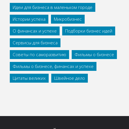
Идеи для бизнеса в маленьком городе
Истории успеха
Микробизнес
О финансах и успехе
Подборки бизнес идей
Сервисы для бизнеса
Советы по саморазвитию
Фильмы о бизнесе
Фильмы о бизнесе, финансах и успехе
Цитаты великих
Швейное дело