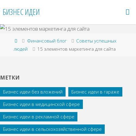
Перейти
БИЗНЕС ИДЕИ
к
содержимому
Главная
Финансовый блог
Советы успешных
людей
15 элементов маркетинга для сайта
МЕТКИ
Бизнес идеи без вложений
Бизнес идеи в гараже
Бизнес идеи в медицинской сфере
Бизнес идеи в рекламной сфере
Бизнес идеи в сельскохозяйственной сфере