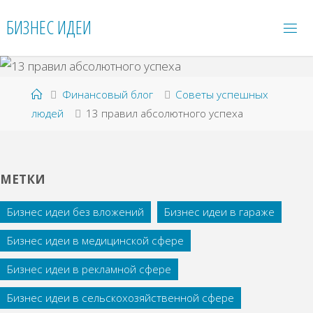
Перейти
БИЗНЕС ИДЕИ
к
содержимому
Главная
Финансовый блог
Советы успешных
людей
13 правил абсолютного успеха
МЕТКИ
Бизнес идеи без вложений
Бизнес идеи в гараже
Бизнес идеи в медицинской сфере
Бизнес идеи в рекламной сфере
Бизнес идеи в сельскохозяйственной сфере