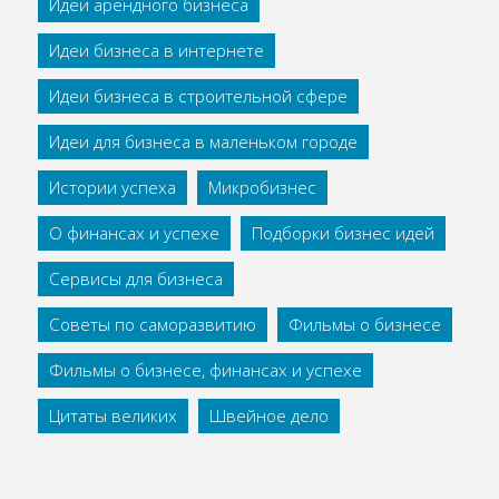
Идеи арендного бизнеса
Идеи бизнеса в интернете
Идеи бизнеса в строительной сфере
Идеи для бизнеса в маленьком городе
Истории успеха
Микробизнес
О финансах и успехе
Подборки бизнес идей
Сервисы для бизнеса
Советы по саморазвитию
Фильмы о бизнесе
Фильмы о бизнесе, финансах и успехе
Цитаты великих
Швейное дело