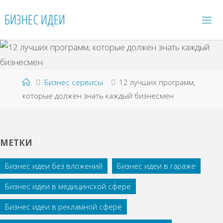
Перейти
БИЗНЕС ИДЕИ
к
содержимому
Главная
Бизнес сервисы
12 лучших программ,
которые должен знать каждый бизнесмен
МЕТКИ
Бизнес идеи без вложений
Бизнес идеи в гараже
Бизнес идеи в медицинской сфере
Бизнес идеи в рекламной сфере