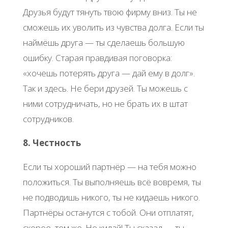
Друзья будут тянуть твою фирму вниз. Ты не
сможешь их уволить из чувства долга. Если ты
наймёшь друга — ты сделаешь большую
ошибку. Старая правдивая поговорка:
«хочешь потерять друга — дай ему в долг».
Так и здесь. Не бери друзей. Ты можешь с
ними сотрудничать, но не брать их в штат
сотрудников.
8. Честность
Если ты хороший партнёр — на тебя можно
положиться. Ты выполняешь всё вовремя, ты
не подводишь никого, ты не кидаешь никого.
Партнёры останутся с тобой. Они отплатят,
скорее, тем же. Не кидай! Ты сказал — ты