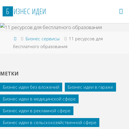
Перейти
Б
И
З
Н
Е
С
И
Д
Е
И
к
содержимому
Главная
Бизнес сервисы
11 ресурсов для
бесплатного образования
МЕТКИ
Бизнес идеи без вложений
Бизнес идеи в гараже
Бизнес идеи в медицинской сфере
Бизнес идеи в рекламной сфере
Бизнес идеи в сельскохозяйственной сфере