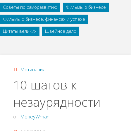
Советы по саморазвитию
Фильмы о бизнесе
Фильмы о бизнесе, финансах и успехе
Цитаты великих
Швейное дело
Мотивация
10 шагов к
незаурядности
от
MoneyWman