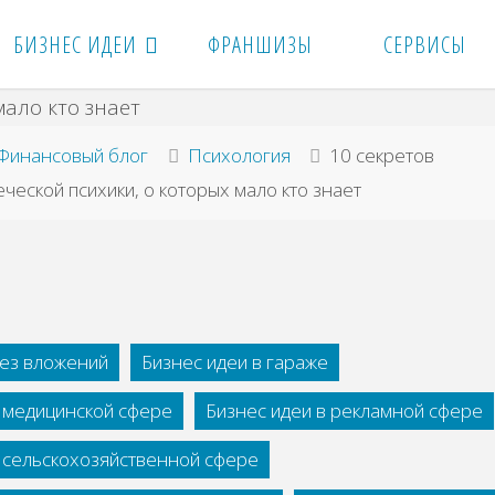
БИЗНЕС ИДЕИ
ФРАНШИЗЫ
СЕРВИСЫ
вная
Финансовый блог
Психология
10 секретов
ческой психики, о которых мало кто знает
без вложений
Бизнес идеи в гараже
в медицинской сфере
Бизнес идеи в рекламной сфере
в сельскохозяйственной сфере