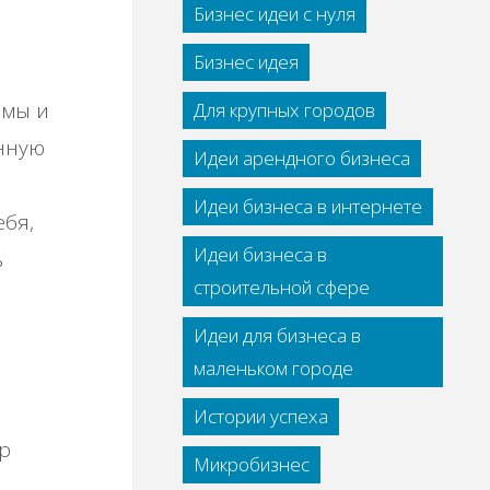
Бизнес идеи с нуля
Бизнес идея
омы и
Для крупных городов
нную
Идеи арендного бизнеса
Идеи бизнеса в интернете
ебя,
Идеи бизнеса в
ь
строительной сфере
Идеи для бизнеса в
маленьком городе
Истории успеха
р
Микробизнес