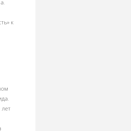
а.
ть» к
ном
да.
 лет
в