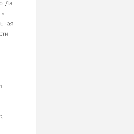
р! Да
».
льная
сти,
и
р,