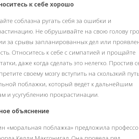
тноситесь к себе хорошо
айте соблазна ругать себя за ошибки и
астинацию. Не обрушивайте на свою голову гр
ии за срывы запланированных дел или проявле
сть. Относитесь к себе с симпатией и прощайте
татки, даже когда сделать это нелегко. Простив с
претите своему мозгу вступить на скользкий пут
ьной поблажки, который ведёт к дальнейшим
м и усугублению прокрастинации.
ное объяснение
ин «моральная поблажка» предложила профессо
орда Келли Макгонигал. Она провела ряд