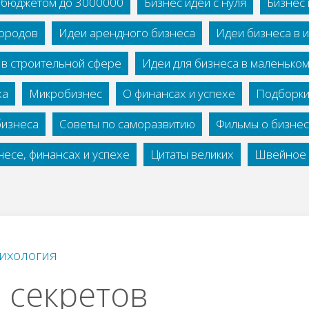
с бюджетом до 3000000
Бизнес идеи с нуля
Бизнес 
городов
Идеи арендного бизнеса
Идеи бизнеса в 
 в строительной сфере
Идеи для бизнеса в маленько
ха
Микробизнес
О финансах и успехе
Подборки
бизнеса
Советы по саморазвитию
Фильмы о бизне
есе, финансах и успехе
Цитаты великих
Швейное 
ихология
 секретов