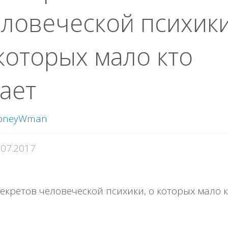
ловеческой психики
которых мало кто
ает
oneyWman
.07.2017