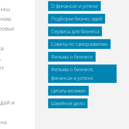
О финансах и успехе
 наш
нам.
Подборки бизнес идей
ровье
Сервисы для бизнеса
Советы по саморазвитию
ка
Фильмы о бизнесе
,
ет
Фильмы о бизнесе,
,
финансах и успехе
Цитаты великих
едай и
Швейное дело
 на