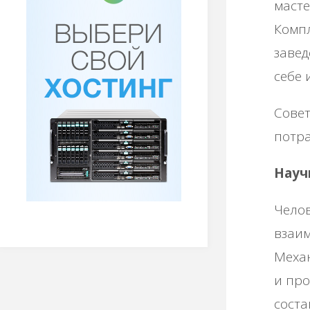
масте
Компл
завед
себе 
Совет
потра
Науч
Челов
взаим
Механ
и про
сост