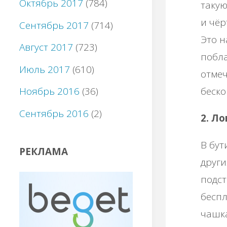
Октябрь 2017
(784)
такую
и чёр
Сентябрь 2017
(714)
Это н
Август 2017
(723)
побла
Июль 2017
(610)
отмеч
беско
Ноябрь 2016
(36)
Сентябрь 2016
(2)
2. Л
В бут
РЕКЛАМА
други
подст
беспл
чашка