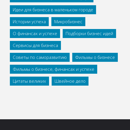
Идеи для бизнеса в маленьком городе
Истории успеха
Микробизнес
О финансах и успехе
Подборки бизнес идей
Сервисы для бизнеса
Советы по саморазвитию
Фильмы о бизнесе
Фильмы о бизнесе, финансах и успехе
Цитаты великих
Швейное дело