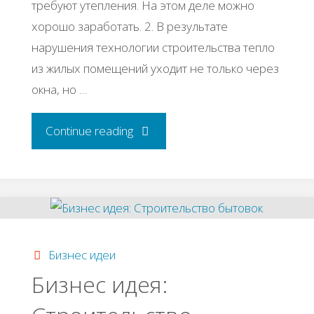
требуют утепления. На этом деле можно
хорошо заработать. 2. В результате
нарушения технологии строительства тепло
из жилых помещений уходит не только через
окна, но …
"Бизнес
Continue reading
идея:
Утепление
фасадов
Бизнес идеи
зданий
Бизнес идея:
пенопластом"