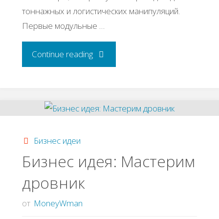
тоннажных и логистических манипуляций.
Первые модульные …
"Бизнес
Continue reading
идея:
Строим
и
Бизнес идеи
монтируем
Бизнес идея: Мастерим
дровник
модульные
дома
от
MoneyWman