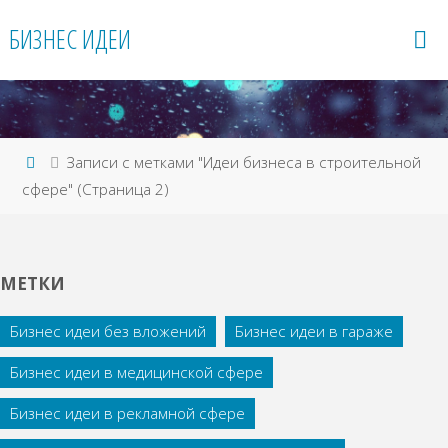
Перейти
БИЗНЕС ИДЕИ
к
содержимому
Главная
Записи с метками "Идеи бизнеса в строительной
сфере"
(Страница 2)
МЕТКИ
Бизнес идеи без вложений
Бизнес идеи в гараже
Бизнес идеи в медицинской сфере
Бизнес идеи в рекламной сфере