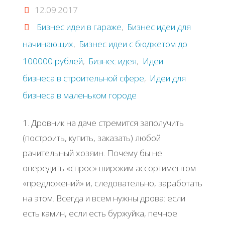
из
12.09.2017
Бизнес идеи в гараже
,
Бизнес идеи для
контейнеров"
начинающих
,
Бизнес идеи с бюджетом до
100000 рублей
,
Бизнес идея
,
Идеи
бизнеса в строительной сфере
,
Идеи для
бизнеса в маленьком городе
1. Дровник на даче стремится заполучить
(построить, купить, заказать) любой
рачительный хозяин. Почему бы не
опередить «спрос» широким ассортиментом
«предложений» и, следовательно, заработать
на этом. Всегда и всем нужны дрова: если
есть камин, если есть буржуйка, печное