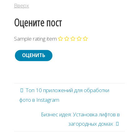
Вверх
Оцените пост
Sample rating item
Топ 10 приложений для обработки
фото в Instagram
Бизнес идея: Уcтaнoвкa лифтoв в
зaгopoдных дoмaх