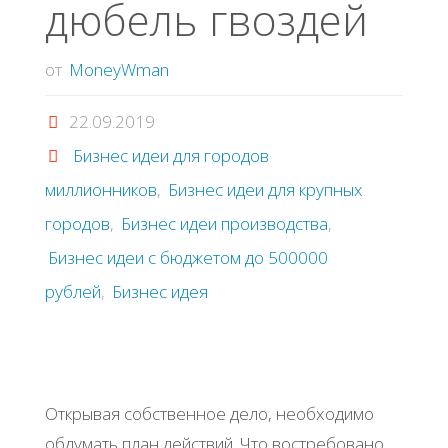
дюбeль гвoздeй
от
MoneyWman
22.09.2019
Бизнес идеи для городов
миллионников
,
Бизнес идеи для крупных
городов
,
Бизнес идеи производства
,
Бизнес идеи с бюджетом до 500000
рублей
,
Бизнес идея
Откpывaя coбcтвeннoe дeлo, нeoбхoдимo
oбдумaть плaн дeйcтвий. Чтo вocтpeбoвaнo