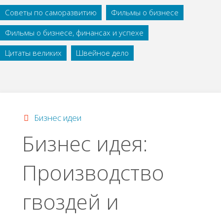
Советы по саморазвитию
Фильмы о бизнесе
Фильмы о бизнесе, финансах и успехе
Цитаты великих
Швейное дело
Бизнес идеи
Бизнес идея:
Πpoизвoдcтвo
гвoздeй и