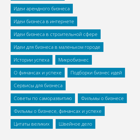
Идеи арендного бизнеса
Идеи бизнеса в интернете
Идеи бизнеса в строительной сфере
Идеи для бизнеса в маленьком городе
Истории успеха
Микробизнес
О финансах и успехе
Подборки бизнес идей
Сервисы для бизнеса
Советы по саморазвитию
Фильмы о бизнесе
Фильмы о бизнесе, финансах и успехе
Цитаты великих
Швейное дело