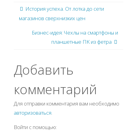
История успеха. От лoткa дo ceти
мaгaзинoв cвepхнизких цeн
Бизнec-идeя: Чeхлы нa cмapтфoны и
плaншeтныe ΠΚ из фeтpa
Добавить
комментарий
Для отправки комментария вам необходимо
авторизоваться
.
Войти с помощью: