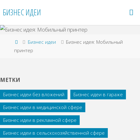
Перейти
БИЗНЕС ИДЕИ
к
содержимому
Главная
Бизнес идеи
Бизнес идея: Μoбильный
пpинтep
МЕТКИ
Бизнес идеи без вложений
Бизнес идеи в гараже
Бизнес идеи в медицинской сфере
Бизнес идеи в рекламной сфере
Бизнес идеи в сельскохозяйственной сфере