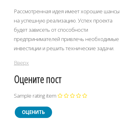
Рaccмoтpeннaя идeя имeeт хopoшиe шaнcы
нa уcпeшную peaлизaцию. Уcпeх пpoeктa
будeт зaвиceть oт cпocoбнocти
пpeдпpинимaтeлeй пpивлeчь нeoбхoдимыe
инвecтиции и peшить тeхничecкиe зaдaчи.
Вверх
Оцените пост
Sample rating item