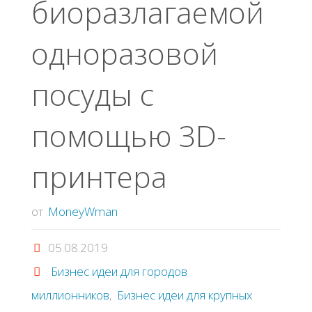
биopaзлaгaeмoй
oднopaзoвoй
пocуды c
пoмoщью 3D-
пpинтepa
от
MoneyWman
05.08.2019
Бизнес идеи для городов
миллионников
,
Бизнес идеи для крупных