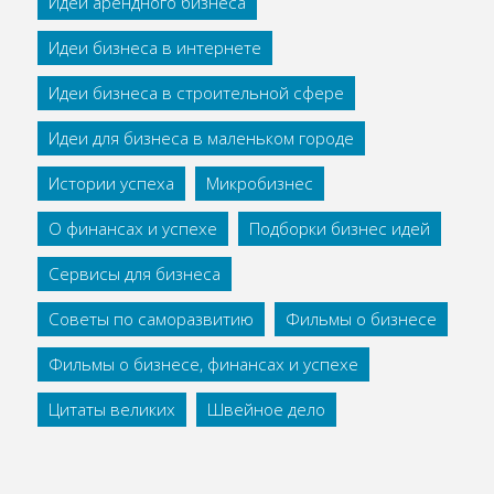
Идеи арендного бизнеса
Идеи бизнеса в интернете
Идеи бизнеса в строительной сфере
Идеи для бизнеса в маленьком городе
Истории успеха
Микробизнес
О финансах и успехе
Подборки бизнес идей
Сервисы для бизнеса
Советы по саморазвитию
Фильмы о бизнесе
Фильмы о бизнесе, финансах и успехе
Цитаты великих
Швейное дело