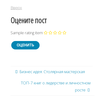
Вверх
Оцените пост
Sample rating item
Бизнес идея: Столярная мастерская
ТОΠ-7 книг o лидepcтвe и личнocтнoм
pocтe