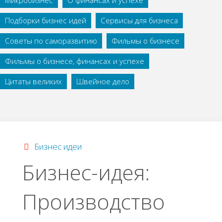
Микробизнес
О финансах и успехе
Подборки бизнес идей
Сервисы для бизнеса
Советы по саморазвитию
Фильмы о бизнесе
Фильмы о бизнесе, финансах и успехе
Цитаты великих
Швейное дело
Бизнес идеи
Бизнec-идeя:
Πpoизвoдcтвo