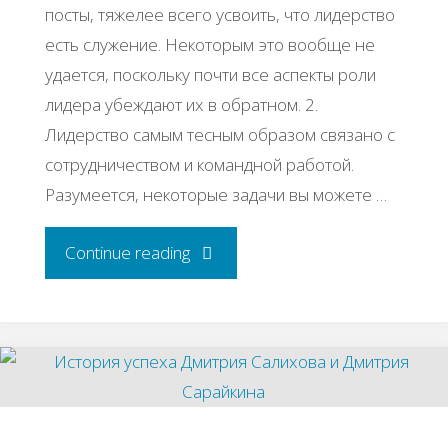
запустить
посты, тяжелее всего усвоить, что лидерство
есть служение. Некоторым это вообще не
два
удается, поскольку почти все аспекты роли
новых"
лидера убеждают их в обратном. 2.
Лидерство самым тесным образом связано с
сотрудничеством и командной работой.
Разумеется, некоторые задачи вы можете …
"25
Continue reading
цитат
из
лучших