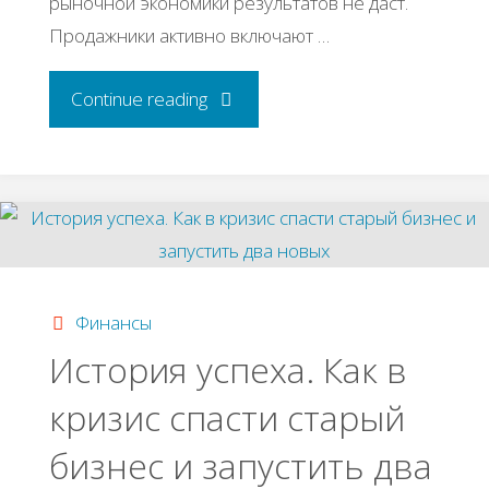
рыночной экономики результатов не даст.
Продажники активно включают …
"Как
Continue reading
продавать
больше,
но
дороже!"
Финансы
История успеха. Как в
кризис спасти старый
бизнес и запустить два