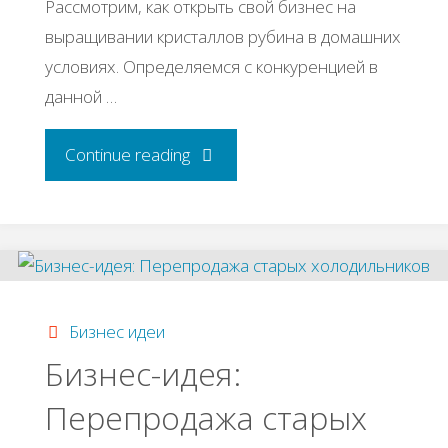
Рассмотрим, как открыть свой бизнес на
выращивании кристаллов рубина в домашних
условиях. Определяемся с конкуренцией в
данной …
"Бизнес-
Continue reading
идея:
Выращивание
кристаллов
Бизнес идеи
рубина
Бизнес-идея:
Перепродажа старых
в