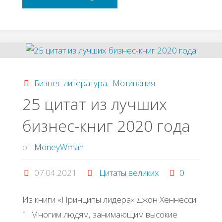
успеха.
Как
в
Бизнес литература
,
Мотивация
кризис
25 цитат из лучших
бизнес-книг 2020 года
спасти
старый
от
MoneyWman
бизнес
07.04.2021
Цитаты великих
0
и
Из книги «Принципы лидера» Джон Хеннесси
1. Многим людям, занимающим высокие