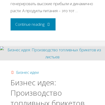
генерировать высокие прибыли и динамично
расти. А продукты питания – это тот …
"Как
Continue reading
открыть
пищевое
производство:
15
Бизнес идеи
Бизнес идея:
самых
Производство
бюджетных
топливных брикетов