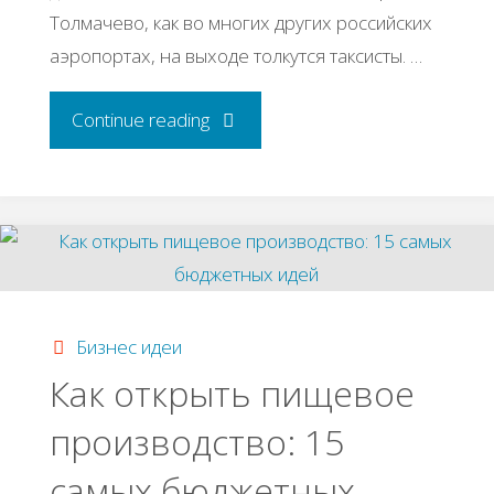
Толмачево, как во многих других российских
аэропортах, на выходе толкутся таксисты. …
"История
Continue reading
успеха
Дмитрия
Салихова
и
Бизнес идеи
Как открыть пищевое
Дмитрия
производство: 15
Сарайкина"
самых бюджетных