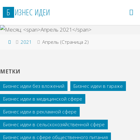
Перейти
Б
И
З
Н
Е
С
И
Д
Е
И
к
содержимому
Главная
2021
Апрель
(Страница 2)
МЕТКИ
Бизнес идеи без вложений
Бизнес идеи в гараже
Бизнес идеи в медицинской сфере
Бизнес идеи в рекламной сфере
Бизнес идеи в сельскохозяйственной сфере
Бизнес идеи в сфере общественного питания