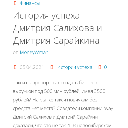
бизнес-
Финансы
История успеха
книг
Дмитрия Салихова и
2020
Дмитрия Сарайкина
года"
от
MoneyWman
05.04.2021
Истории успеха
0
Такси в аэропорт: как создать бизнес с
выручкой под 500 млн рублей, имея 3500
рублей? На рынке такси новичкам без
средств нет места? Создатели компании i’way
Дмитрий Салихов и Дмитрий Сарайкин
доказали, что это не так. 1. В новосибирском