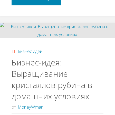
идея:
Продажа
RGB
торшеров"
Бизнес идеи
Бизнес-идея:
Выращивание
кристаллов рубина в
домашних условиях
от
MoneyWman