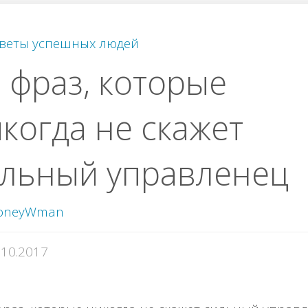
веты успешных людей
 фраз, которые
когда не скажет
ильный управленец
oneyWman
.10.2017