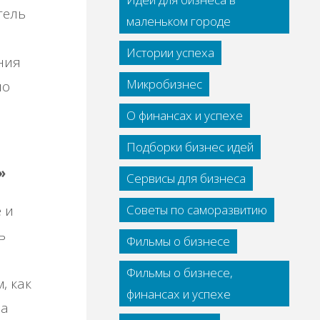
тель
маленьком городе
Истории успеха
ния
Микробизнес
ло
О финансах и успехе
Подборки бизнес идей
»
Сервисы для бизнеса
 и
Советы по саморазвитию
ь
Фильмы о бизнесе
Фильмы о бизнесе,
, как
финансах и успехе
на