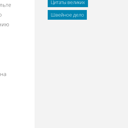
Цитаты великих
льте
о
Швейное дело
ению
жна
й