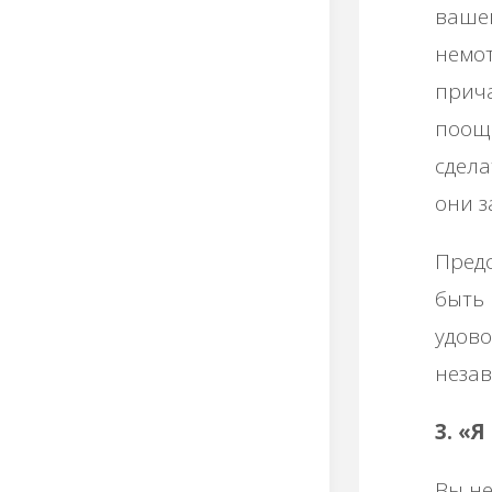
вашег
немот
прича
поощр
сдела
они 
Предс
быть 
удово
незав
3. «Я
Вы не